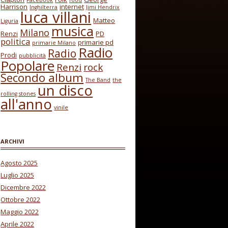
Facebook
food
Harrison
internet
Inghilterra
Jimi Hendrix
luca villani
Matteo
Liguria
musica
Milano
Renzi
PD
politica
primarie pd
primarie Milano
Radio
Radio
Prodi
pubblicità
Popolare
Renzi
rock
Secondo album
The Band
the
un disco
rolling stones
all'anno
vinile
ARCHIVI
Agosto 2025
Luglio 2025
Dicembre 2022
Ottobre 2022
Maggio 2022
Aprile 2022