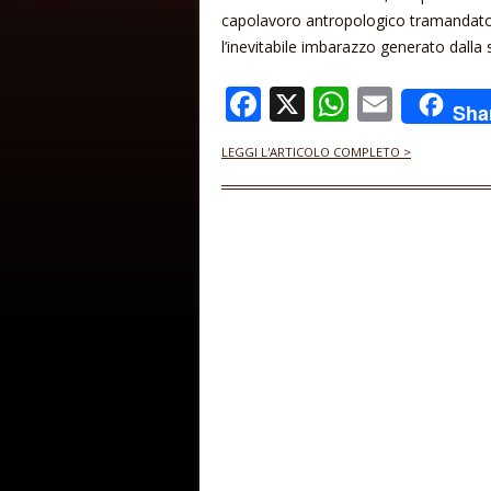
capolavoro antropologico tramandato 
l’inevitabile imbarazzo generato dalla
F
X
W
E
Sha
ac
h
m
LEGGI L'ARTICOLO COMPLETO >
e
at
ai
b
s
l
o
A
o
p
k
p