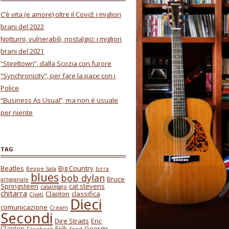
C’è vita (e amore) oltre il Covid: i migliori
brani del 2022
Notturni, vulnerabili, nostalgici: i migliori
brani del 2021
“Steeltown”, dalla Scozia con furore
“Synchronicity”, per fare la pace con i
Police
“Business As Usual”, ma non è usuale
per niente
TAG
Beatles
Big Country
Beppe Sala
birra
blues
bob dylan
Bruce
artigianale
Springsteen
cat stevens
casaleggio
chitarra
Clapton
classifica
Civati
Dieci
comunicazione
Cream
Secondi
Dire Straits
Eric
Clapton
Folk
George