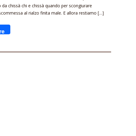
da chissà chi e chissà quando per scongiurare
 scommessa al rialzo finita male. E allora restiamo […]
re