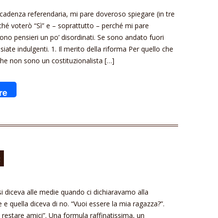
cadenza referendaria, mi pare doveroso spiegare (in tre
ché voterò “Sì” e – soprattutto – perché mi pare
ono pensieri un po’ disordinati. Se sono andato fuori
siate indulgenti. 1. Il merito della riforma Per quello che
che non sono un costituzionalista […]
re
ù
si diceva alle medie quando ci dichiaravamo alla
 e quella diceva di no. “Vuoi essere la mia ragazza?”.
estare amici”. Una formula raffinatissima, un