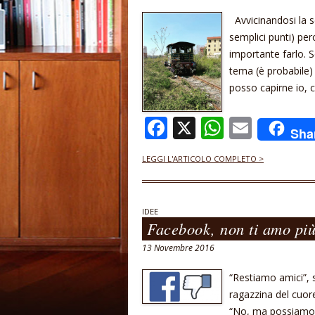
Avvicinandosi la s
semplici punti) per
importante farlo. S
tema (è probabile) 
posso capirne io, 
F
X
W
E
Sha
ac
h
m
LEGGI L'ARTICOLO COMPLETO >
e
at
ai
b
s
l
o
A
IDEE
Facebook, non ti amo pi
o
p
13 Novembre 2016
k
p
“Restiamo amici”, 
ragazzina del cuore
“No, ma possiamo r