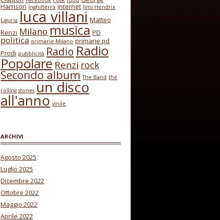
Facebook
food
Harrison
internet
Inghilterra
Jimi Hendrix
luca villani
Matteo
Liguria
musica
Milano
Renzi
PD
politica
primarie pd
primarie Milano
Radio
Radio
Prodi
pubblicità
Popolare
Renzi
rock
Secondo album
The Band
the
un disco
rolling stones
all'anno
vinile
ARCHIVI
Agosto 2025
Luglio 2025
Dicembre 2022
Ottobre 2022
Maggio 2022
Aprile 2022