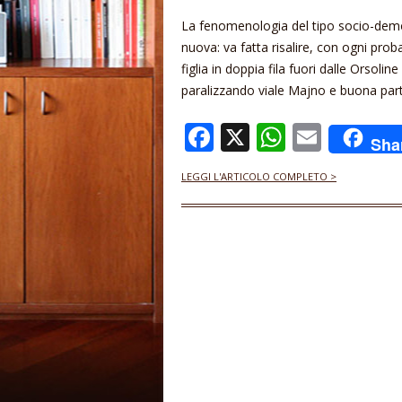
La fenomenologia del tipo socio-demo
nuova: va fatta risalire, con ogni proba
figlia in doppia fila fuori dalle Orsol
paralizzando viale Majno e buona parte
F
X
W
E
Sha
ac
h
m
LEGGI L'ARTICOLO COMPLETO >
e
at
ai
b
s
l
o
A
o
p
k
p