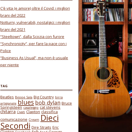
C’è vita (e amore) oltre il Covid: i migliori
brani del 2022
Notturni, vulnerabili, nostalgici: i migliori
brani del 2021
“Steeltown”, dalla Scozia con furore
“Synchronicity”, per fare la pace con i
Police
“Business As Usual”, ma non è usuale
per niente
TAG
Beatles
Big Country
Beppe Sala
birra
blues
bob dylan
Bruce
artigianale
Springsteen
cat stevens
casaleggio
chitarra
Clapton
classifica
Civati
Dieci
comunicazione
Cream
Secondi
Dire Straits
Eric
Clapton
Folk
George