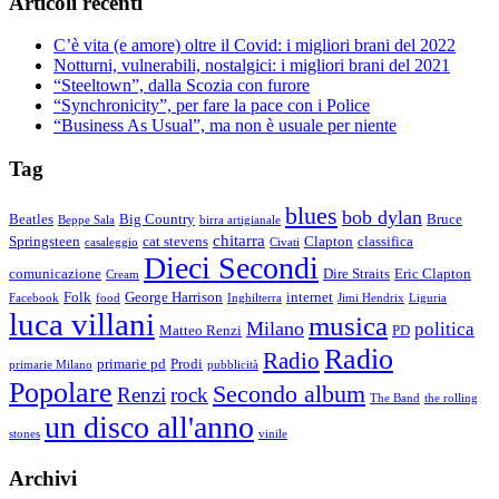
Articoli recenti
C’è vita (e amore) oltre il Covid: i migliori brani del 2022
Notturni, vulnerabili, nostalgici: i migliori brani del 2021
“Steeltown”, dalla Scozia con furore
“Synchronicity”, per fare la pace con i Police
“Business As Usual”, ma non è usuale per niente
Tag
blues
bob dylan
Beatles
Big Country
Bruce
Beppe Sala
birra artigianale
chitarra
Springsteen
cat stevens
Clapton
classifica
casaleggio
Civati
Dieci Secondi
comunicazione
Dire Straits
Eric Clapton
Cream
Folk
George Harrison
internet
Facebook
food
Inghilterra
Jimi Hendrix
Liguria
luca villani
musica
Milano
politica
Matteo Renzi
PD
Radio
Radio
primarie pd
Prodi
primarie Milano
pubblicità
Popolare
Secondo album
Renzi
rock
The Band
the rolling
un disco all'anno
stones
vinile
Archivi