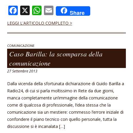
F
X
W
E
Share
ac
h
m
LEGGI L'ARTICOLO COMPLETO >
e
at
ai
b
s
l
o
A
COMUNICAZIONE
Caso Barilla: la scomparsa della
o
p
comunicazione
k
p
27 Settembre 2013
Dalla vicenda della sfortunata dichiarazione di Guido Barilla a
Radio24, di cui si parla moltissimo in Rete da due giorni,
manca completamente un’immagine della comunicazione
come di qualcosa di professionale, l’idea stessa che la
comunicazione sia un mestiere: commesso l’errore iniziale di
confondere il piano tecnico con quello personale, tutta la
discussione si è incanalata […]