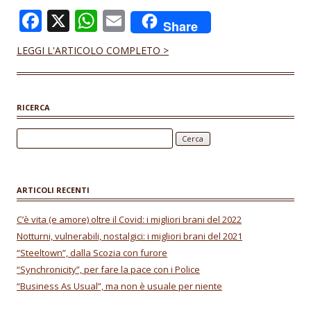
F
X
W
E
Share
ac
h
m
LEGGI L'ARTICOLO COMPLETO >
e
at
ai
b
s
l
o
A
RICERCA
o
p
Ricerca per:
k
p
ARTICOLI RECENTI
C’è vita (e amore) oltre il Covid: i migliori brani del 2022
Notturni, vulnerabili, nostalgici: i migliori brani del 2021
“Steeltown”, dalla Scozia con furore
“Synchronicity”, per fare la pace con i Police
“Business As Usual”, ma non è usuale per niente