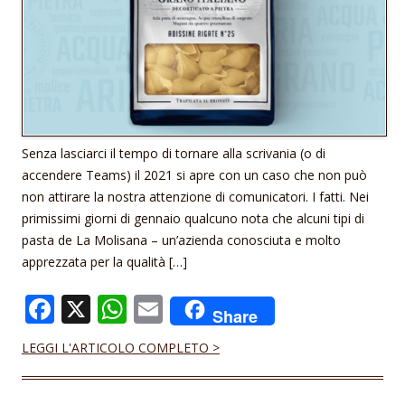
Senza lasciarci il tempo di tornare alla scrivania (o di
accendere Teams) il 2021 si apre con un caso che non può
non attirare la nostra attenzione di comunicatori. I fatti. Nei
primissimi giorni di gennaio qualcuno nota che alcuni tipi di
pasta de La Molisana – un’azienda conosciuta e molto
apprezzata per la qualità […]
F
X
W
E
Share
ac
h
m
LEGGI L'ARTICOLO COMPLETO >
e
at
ai
b
s
l