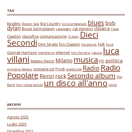
TAG
blues
bob
Beatles
Big Country
Beppe Sala
birra artigianale
dylan
chitarra
Bruce Springsteen
cat stevens
casaleggio
Civati
Dieci
Clapton
classifica
comunicazione
Cream
Secondi
Dire Straits
Eric Clapton
Folk
Facebook
food
luca
George Harrison
internet
Inghilterra
Jimi Hendrix
Liguria
villani
musica
Milano
politica
Matteo Renzi
PD
Radio
Radio
primarie pd
Prodi
primarie Milano
pubblicità
Popolare
Secondo album
Renzi
rock
The
un disco all'anno
Band
the rolling stones
vinile
ARCHIVI
Agosto 2025
Luglio 2025
Dicembre 2022