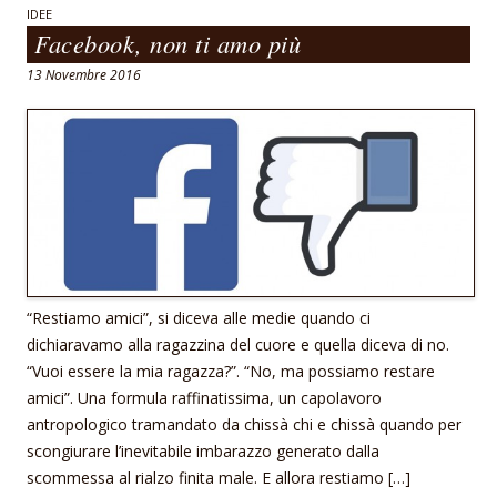
o
A
IDEE
Facebook, non ti amo più
o
p
13 Novembre 2016
k
p
“Restiamo amici”, si diceva alle medie quando ci
dichiaravamo alla ragazzina del cuore e quella diceva di no.
“Vuoi essere la mia ragazza?”. “No, ma possiamo restare
amici”. Una formula raffinatissima, un capolavoro
antropologico tramandato da chissà chi e chissà quando per
scongiurare l’inevitabile imbarazzo generato dalla
scommessa al rialzo finita male. E allora restiamo […]