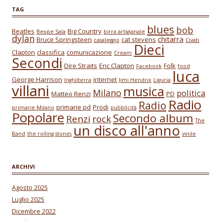
TAG
blues
bob
Beatles
Big Country
Beppe Sala
birra artigianale
dylan
chitarra
Bruce Springsteen
cat stevens
casaleggio
Civati
Dieci
Clapton
classifica
comunicazione
Cream
Secondi
Dire Straits
Eric Clapton
Folk
Facebook
food
luca
George Harrison
internet
Inghilterra
Jimi Hendrix
Liguria
villani
musica
Milano
politica
Matteo Renzi
PD
Radio
Radio
primarie pd
Prodi
primarie Milano
pubblicità
Popolare
Secondo album
Renzi
rock
The
un disco all'anno
Band
the rolling stones
vinile
ARCHIVI
Agosto 2025
Luglio 2025
Dicembre 2022