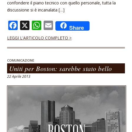
confondere il piano tecnico con quello personale, tutta la
discussione si è incanalata […]
F
X
W
E
Share
ac
h
m
LEGGI L'ARTICOLO COMPLETO >
e
at
ai
b
s
l
o
A
COMUNICAZIONE
Uniti per Boston: sarebbe stato bello
o
p
22 Aprile 2013
k
p