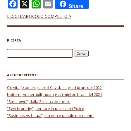
F
X
W
E
Share
ac
h
m
LEGGI L'ARTICOLO COMPLETO >
e
at
ai
b
s
l
o
A
RICERCA
o
p
Ricerca per:
k
p
ARTICOLI RECENTI
C’è vita (e amore) oltre il Covid: i migliori brani del 2022
Notturni, vulnerabili, nostalgici: i migliori brani del 2021
“Steeltown”, dalla Scozia con furore
“Synchronicity”, per fare la pace con i Police
“Business As Usual”, ma non è usuale per niente