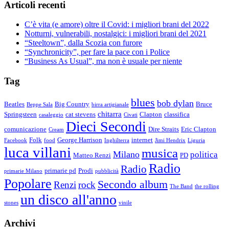
Articoli recenti
C’è vita (e amore) oltre il Covid: i migliori brani del 2022
Notturni, vulnerabili, nostalgici: i migliori brani del 2021
“Steeltown”, dalla Scozia con furore
“Synchronicity”, per fare la pace con i Police
“Business As Usual”, ma non è usuale per niente
Tag
blues
bob dylan
Beatles
Big Country
Bruce
Beppe Sala
birra artigianale
chitarra
Springsteen
cat stevens
Clapton
classifica
casaleggio
Civati
Dieci Secondi
comunicazione
Dire Straits
Eric Clapton
Cream
Folk
George Harrison
internet
Facebook
food
Inghilterra
Jimi Hendrix
Liguria
luca villani
musica
Milano
politica
Matteo Renzi
PD
Radio
Radio
primarie pd
Prodi
primarie Milano
pubblicità
Popolare
Secondo album
Renzi
rock
The Band
the rolling
un disco all'anno
stones
vinile
Archivi