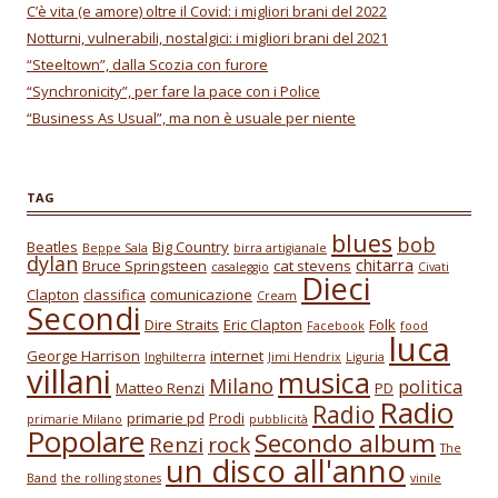
C’è vita (e amore) oltre il Covid: i migliori brani del 2022
Notturni, vulnerabili, nostalgici: i migliori brani del 2021
“Steeltown”, dalla Scozia con furore
“Synchronicity”, per fare la pace con i Police
“Business As Usual”, ma non è usuale per niente
TAG
blues
bob
Beatles
Big Country
Beppe Sala
birra artigianale
dylan
chitarra
Bruce Springsteen
cat stevens
casaleggio
Civati
Dieci
Clapton
classifica
comunicazione
Cream
Secondi
Dire Straits
Eric Clapton
Folk
Facebook
food
luca
George Harrison
internet
Inghilterra
Jimi Hendrix
Liguria
villani
musica
Milano
politica
Matteo Renzi
PD
Radio
Radio
primarie pd
Prodi
primarie Milano
pubblicità
Popolare
Secondo album
Renzi
rock
The
un disco all'anno
Band
the rolling stones
vinile