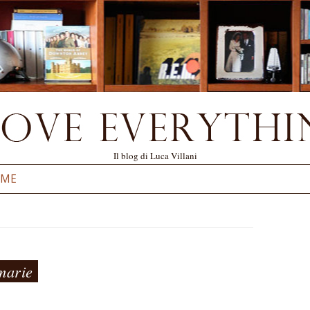
Il blog di Luca Villani
Vai al contenuto
 ME
imarie