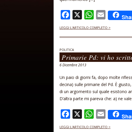
F
X
W
E
Sha
ac
h
m
LEGGI L'ARTICOLO COMPLETO >
e
at
ai
b
s
l
o
A
POLITICA
Primarie Pd: vi ho scritt
o
p
6 Dicembre 2013
k
p
Un paio di giorni fa, dopo molte rifles
decina) sulle primarie del Pd. È giusto
di un argomento sul quale esistono a
D’altra parte mi pareva che: a) ne vale
F
X
W
E
Sha
ac
h
m
LEGGI L'ARTICOLO COMPLETO >