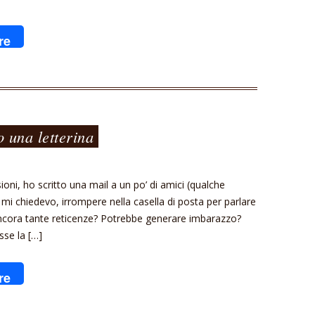
re
o una letterina
sioni, ho scritto una mail a un po’ di amici (qualche
, mi chiedevo, irrompere nella casella di posta per parlare
ncora tante reticenze? Potrebbe generare imbarazzo?
sse la […]
re