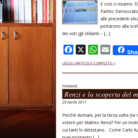
E così ci risiamo. 
Partito Democratico
alle precedenti elez
portarono alla sce
dei voti (gli sfidanti – […]
F
X
W
E
Sha
ac
h
m
LEGGI L'ARTICOLO COMPLETO >
e
at
ai
b
s
l
o
A
PRIMARIE
Renzi e la scoperta del m
o
p
29 Aprile 2017
k
p
Perché domani, per la terza volta (se n
voterò per Matteo Renzi? Per un motiv
cui tanti lo detestano. Come Carlo Az
quel momento […]