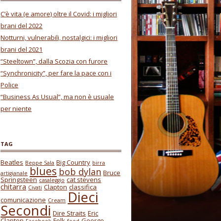
C’è vita (e amore) oltre il Covid: i migliori
brani del 2022
Notturni, vulnerabili, nostalgici: i migliori
brani del 2021
“Steeltown”, dalla Scozia con furore
“Synchronicity”, per fare la pace con i
Police
“Business As Usual”, ma non è usuale
per niente
TAG
Beatles
Big Country
Beppe Sala
birra
blues
bob dylan
Bruce
artigianale
Springsteen
cat stevens
casaleggio
chitarra
Clapton
classifica
Civati
Dieci
comunicazione
Cream
Secondi
Dire Straits
Eric
Clapton
Folk
George