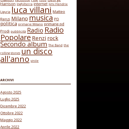
Facebook
food
Harrison
internet
Inghilterra
Jimi Hendrix
luca villani
Matteo
Liguria
musica
Milano
Renzi
PD
politica
primarie pd
primarie Milano
Radio
Radio
Prodi
pubblicità
Popolare
Renzi
rock
Secondo album
The Band
the
un disco
rolling stones
all'anno
vinile
ARCHIVI
Agosto 2025
Luglio 2025
Dicembre 2022
Ottobre 2022
Maggio 2022
Aprile 2022