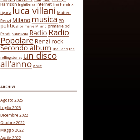
Facebook
food
Harrison
internet
Inghilterra
Jimi Hendrix
luca villani
Matteo
Liguria
musica
Milano
Renzi
PD
politica
primarie pd
primarie Milano
Radio
Radio
Prodi
pubblicità
Popolare
Renzi
rock
Secondo album
The Band
the
un disco
rolling stones
all'anno
vinile
ARCHIVI
Agosto 2025
Luglio 2025
Dicembre 2022
Ottobre 2022
Maggio 2022
Aprile 2022