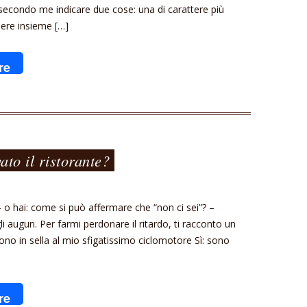
 secondo me indicare due cose: una di carattere più
enere insieme […]
re
ato il ristorante?
i – o hai: come si può affermare che “non ci sei”? –
i auguri. Per farmi perdonare il ritardo, ti racconto un
sono in sella al mio sfigatissimo ciclomotore Sì: sono
re