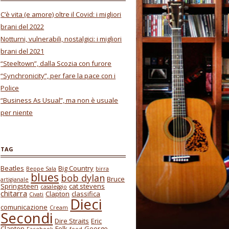
C’è vita (e amore) oltre il Covid: i migliori
brani del 2022
Notturni, vulnerabili, nostalgici: i migliori
brani del 2021
“Steeltown”, dalla Scozia con furore
“Synchronicity”, per fare la pace con i
Police
“Business As Usual”, ma non è usuale
per niente
TAG
Beatles
Big Country
Beppe Sala
birra
blues
bob dylan
Bruce
artigianale
Springsteen
cat stevens
casaleggio
chitarra
Clapton
classifica
Civati
Dieci
comunicazione
Cream
Secondi
Dire Straits
Eric
Clapton
Folk
George