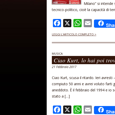
Milano” si intende
tecnico-politico, cioè la capacità di t
F
X
W
E
Sha
ac
h
m
LEGGI L'ARTICOLO COMPLETO >
e
at
ai
b
s
l
o
A
MUSICA
Ciao Kurt, lo hai poi trov
o
p
21 Febbraio 2017
k
p
Ciao Kurt, scusa il ritardo. Ieri avrest
compiuto 50 anni e avrei voluto farti gl
aneddoto. È il febbraio del 1994 e io 
stato a […]
F
X
W
E
Sha