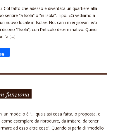
ù. Col fatto che adesso è diventata un quartiere alla
 sentire “a Isola” o “in Isola”. Tipo: «Ci vediamo a
un nuovo locale in Isola». No, cari i miei giovani e/o
si dicono “l’Isola”, con l’articolo determinativo. Quindi
on “a […]
re
on funziona
i un modello è “… qualsiasi cosa fatta, o proposta, o
e come esemplare da riprodurre, da imitare, da tener
rmare ad esso altre cose”. Quando si parla di “modello