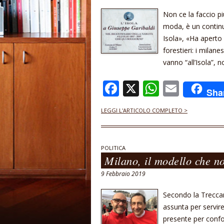
Non ce la faccio pi
moda, è un continuo
Isola», «Ha aperto 
forestieri: i milane
vanno “all’Isola”, n
F
X
W
E
Sha
ac
h
m
LEGGI L'ARTICOLO COMPLETO >
e
at
ai
b
s
l
o
A
POLITICA
Milano, il modello che n
o
p
9 Febbraio 2019
k
p
Secondo la Treccan
assunta per servir
presente per confo