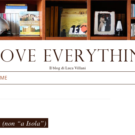
Il blog di Luca Villani
Vai al contenuto
 ME
a (non “a Isola”)