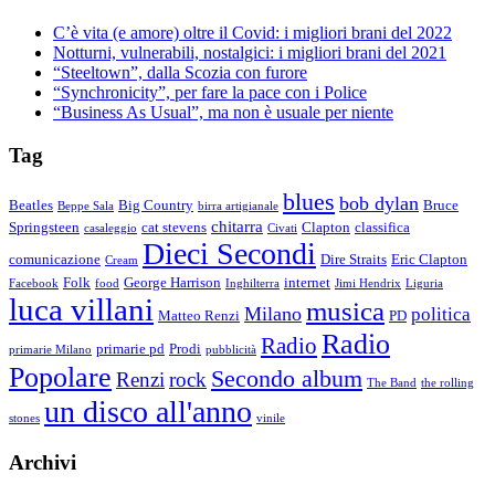
C’è vita (e amore) oltre il Covid: i migliori brani del 2022
Notturni, vulnerabili, nostalgici: i migliori brani del 2021
“Steeltown”, dalla Scozia con furore
“Synchronicity”, per fare la pace con i Police
“Business As Usual”, ma non è usuale per niente
Tag
blues
bob dylan
Beatles
Big Country
Bruce
Beppe Sala
birra artigianale
chitarra
Springsteen
cat stevens
Clapton
classifica
casaleggio
Civati
Dieci Secondi
comunicazione
Dire Straits
Eric Clapton
Cream
Folk
George Harrison
internet
Facebook
food
Inghilterra
Jimi Hendrix
Liguria
luca villani
musica
Milano
politica
Matteo Renzi
PD
Radio
Radio
primarie pd
Prodi
primarie Milano
pubblicità
Popolare
Secondo album
Renzi
rock
The Band
the rolling
un disco all'anno
stones
vinile
Archivi