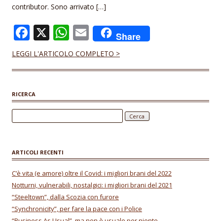
contributor. Sono arrivato […]
F
X
W
E
Share
ac
h
m
LEGGI L'ARTICOLO COMPLETO >
e
at
ai
b
s
l
o
A
RICERCA
o
p
Ricerca per:
k
p
ARTICOLI RECENTI
C’è vita (e amore) oltre il Covid: i migliori brani del 2022
Notturni, vulnerabili, nostalgici: i migliori brani del 2021
“Steeltown”, dalla Scozia con furore
“Synchronicity”, per fare la pace con i Police
“Business As Usual”, ma non è usuale per niente