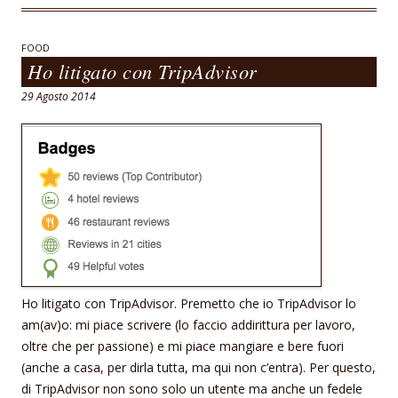
b
s
l
o
A
FOOD
Ho litigato con TripAdvisor
o
p
29 Agosto 2014
k
p
Ho litigato con TripAdvisor. Premetto che io TripAdvisor lo
am(av)o: mi piace scrivere (lo faccio addirittura per lavoro,
oltre che per passione) e mi piace mangiare e bere fuori
(anche a casa, per dirla tutta, ma qui non c’entra). Per questo,
di TripAdvisor non sono solo un utente ma anche un fedele