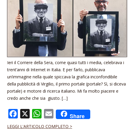
Ieri il Corriere della Sera, come quasi tutti i media, celebrava i
trent’anni di Internet in Italia. E per farlo, pubblicava
un’immagine nella quale spiccava la grafica inconfondibile
della pubblicità di Virgilio, il primo portale (portale? Sì, si diceva
portale) e motore di ricerca italiano. Mi fa molto piacere e
credo anche che sia giusto. […]
F
X
W
E
Share
ac
h
m
LEGGI L'ARTICOLO COMPLETO >
e
at
ai