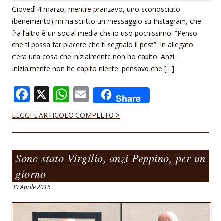
Giovedì 4 marzo, mentre pranzavo, uno sconosciuto
(benemerito) mi ha scritto un messaggio su Instagram, che
fra l’altro è un social media che io uso pochissimo: “Penso
che ti possa far piacere che ti segnalo il post”. In allegato
c’era una cosa che inizialmente non ho capito. Anzi.
Inizialmente non ho capito niente: pensavo che […]
F
X
W
E
Share
ac
h
m
LEGGI L'ARTICOLO COMPLETO >
e
at
ai
b
s
l
o
A
Sono stato Virgilio, anzi Peppino, per un
o
p
giorno
k
p
30 Aprile 2016