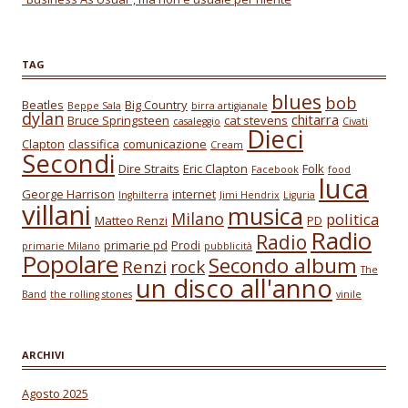
TAG
blues
bob
Beatles
Big Country
Beppe Sala
birra artigianale
dylan
chitarra
Bruce Springsteen
cat stevens
casaleggio
Civati
Dieci
Clapton
classifica
comunicazione
Cream
Secondi
Dire Straits
Eric Clapton
Folk
Facebook
food
luca
George Harrison
internet
Inghilterra
Jimi Hendrix
Liguria
villani
musica
Milano
politica
Matteo Renzi
PD
Radio
Radio
primarie pd
Prodi
primarie Milano
pubblicità
Popolare
Secondo album
Renzi
rock
The
un disco all'anno
Band
the rolling stones
vinile
ARCHIVI
Agosto 2025