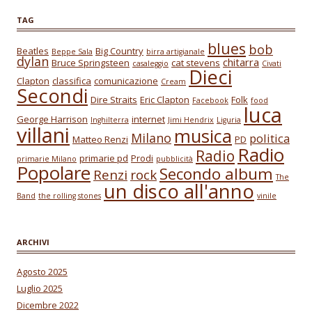
TAG
blues
bob
Beatles
Big Country
Beppe Sala
birra artigianale
dylan
chitarra
Bruce Springsteen
cat stevens
casaleggio
Civati
Dieci
Clapton
classifica
comunicazione
Cream
Secondi
Dire Straits
Eric Clapton
Folk
Facebook
food
luca
George Harrison
internet
Inghilterra
Jimi Hendrix
Liguria
villani
musica
Milano
politica
Matteo Renzi
PD
Radio
Radio
primarie pd
Prodi
primarie Milano
pubblicità
Popolare
Secondo album
Renzi
rock
The
un disco all'anno
Band
the rolling stones
vinile
ARCHIVI
Agosto 2025
Luglio 2025
Dicembre 2022