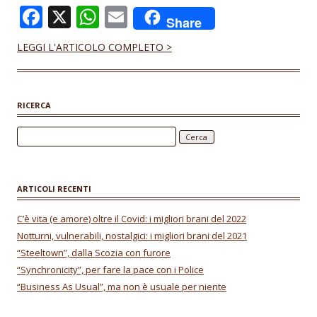
F
X
W
E
Share
ac
h
m
LEGGI L'ARTICOLO COMPLETO >
e
at
ai
b
s
l
o
A
RICERCA
o
p
Ricerca per:
k
p
ARTICOLI RECENTI
C’è vita (e amore) oltre il Covid: i migliori brani del 2022
Notturni, vulnerabili, nostalgici: i migliori brani del 2021
“Steeltown”, dalla Scozia con furore
“Synchronicity”, per fare la pace con i Police
“Business As Usual”, ma non è usuale per niente