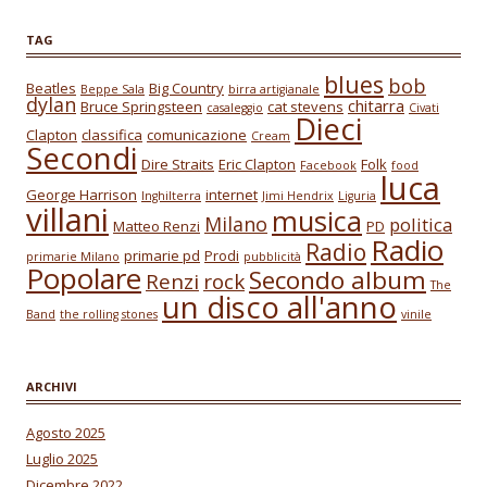
TAG
blues
bob
Beatles
Big Country
Beppe Sala
birra artigianale
dylan
chitarra
Bruce Springsteen
cat stevens
casaleggio
Civati
Dieci
Clapton
classifica
comunicazione
Cream
Secondi
Dire Straits
Eric Clapton
Folk
Facebook
food
luca
George Harrison
internet
Inghilterra
Jimi Hendrix
Liguria
villani
musica
Milano
politica
Matteo Renzi
PD
Radio
Radio
primarie pd
Prodi
primarie Milano
pubblicità
Popolare
Secondo album
Renzi
rock
The
un disco all'anno
Band
the rolling stones
vinile
ARCHIVI
Agosto 2025
Luglio 2025
Dicembre 2022