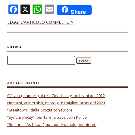
F
X
W
E
Share
ac
h
m
LEGGI L'ARTICOLO COMPLETO >
e
at
ai
b
s
l
o
A
RICERCA
o
p
Ricerca per:
k
p
ARTICOLI RECENTI
C’è vita (e amore) oltre il Covid: i migliori brani del 2022
Notturni, vulnerabili, nostalgici: i migliori brani del 2021
“Steeltown”, dalla Scozia con furore
“Synchronicity”, per fare la pace con i Police
“Business As Usual”, ma non è usuale per niente