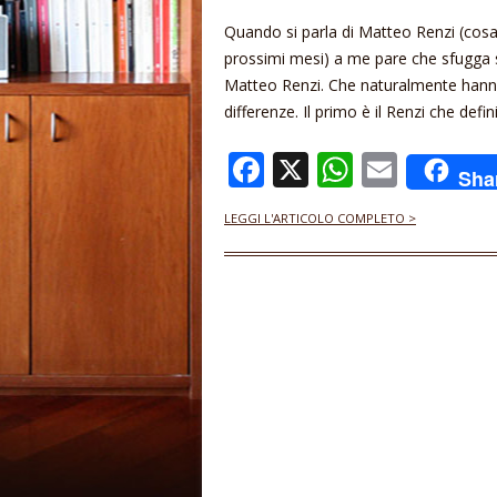
Quando si parla di Matteo Renzi (cos
prossimi mesi) a me pare che sfugga s
Matteo Renzi. Che naturalmente hanno 
differenze. Il primo è il Renzi che defi
F
X
W
E
Sha
ac
h
m
LEGGI L'ARTICOLO COMPLETO >
e
at
ai
b
s
l
o
A
o
p
k
p