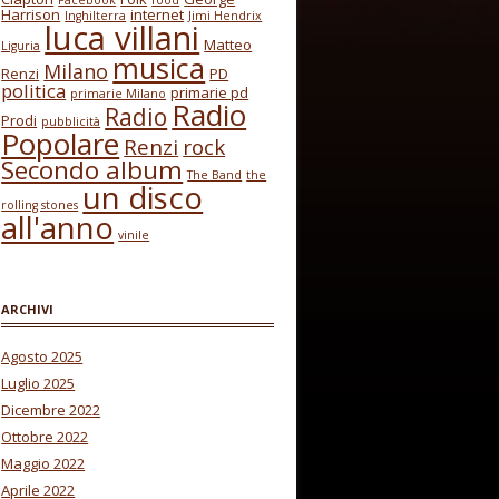
Facebook
food
Harrison
internet
Inghilterra
Jimi Hendrix
luca villani
Matteo
Liguria
musica
Milano
Renzi
PD
politica
primarie pd
primarie Milano
Radio
Radio
Prodi
pubblicità
Popolare
Renzi
rock
Secondo album
The Band
the
un disco
rolling stones
all'anno
vinile
ARCHIVI
Agosto 2025
Luglio 2025
Dicembre 2022
Ottobre 2022
Maggio 2022
Aprile 2022