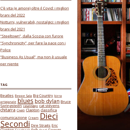
C’è vita (e amore) oltre il Covid: i migliori
brani del 2022
Notturni, vulnerabili, nostalgici: i migliori
brani del 2021
“Steeltown”, dalla Scozia con furore
“Synchronicity”, per fare la pace con i
Police
“Business As Usual”, ma non è usuale
per niente
TAG
Beatles
Big Country
Beppe Sala
birra
blues
bob dylan
Bruce
artigianale
Springsteen
cat stevens
casaleggio
chitarra
Clapton
classifica
Civati
Dieci
comunicazione
Cream
Secondi
Dire Straits
Eric
Clapton
Folk
George