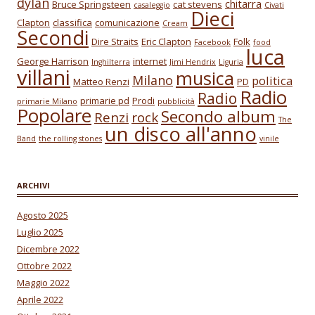
dylan
chitarra
Bruce Springsteen
cat stevens
casaleggio
Civati
Dieci
Clapton
classifica
comunicazione
Cream
Secondi
Dire Straits
Eric Clapton
Folk
Facebook
food
luca
George Harrison
internet
Inghilterra
Jimi Hendrix
Liguria
villani
musica
Milano
politica
Matteo Renzi
PD
Radio
Radio
primarie pd
Prodi
primarie Milano
pubblicità
Popolare
Secondo album
Renzi
rock
The
un disco all'anno
Band
the rolling stones
vinile
ARCHIVI
Agosto 2025
Luglio 2025
Dicembre 2022
Ottobre 2022
Maggio 2022
Aprile 2022