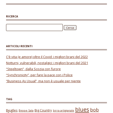
e
at
ai
b
s
l
o
A
RICERCA
o
p
Ricerca per:
k
p
ARTICOLI RECENTI
C’è vita (e amore) oltre il Covid: i migliori brani del 2022
Notturni, vulnerabili, nostalgici: i migliori brani del 2021
“Steeltown”, dalla Scozia con furore
“Synchronicity”, per fare la pace con i Police
“Business As Usual”, ma non è usuale per niente
TAG
blues
bob
Beatles
Big Country
Beppe Sala
birra artigianale