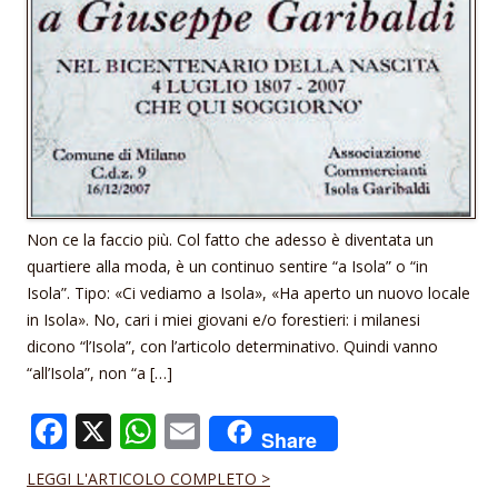
Non ce la faccio più. Col fatto che adesso è diventata un
quartiere alla moda, è un continuo sentire “a Isola” o “in
Isola”. Tipo: «Ci vediamo a Isola», «Ha aperto un nuovo locale
in Isola». No, cari i miei giovani e/o forestieri: i milanesi
dicono “l’Isola”, con l’articolo determinativo. Quindi vanno
“all’Isola”, non “a […]
F
X
W
E
Share
ac
h
m
LEGGI L'ARTICOLO COMPLETO >