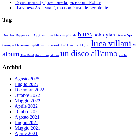
“Synchronicity”, per fare la pace con i Police
“Business As Usual”, ma non è usuale per niente
Tag
blues
bob dylan
Beatles
Big Country
Bruce Sprin
Beppe Sala
birra artigianale
luca villani
George Harrison
internet
M
Inghilterra
Jimi Hendrix
Liguria
un disco all'anno
album
The Band
the rolling stones
vinile
Archivi
Agosto 2025
Luglio 2025
Dicembre 2022
Ottobre 2022
Maggio 2022
Aprile 2022
Ottobre 2021
Agosto 2021
Luglio 2021
Maggio 2021
Aprile 2021