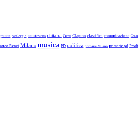
chitarra
gsteen
cat stevens
Clapton
classifica
comunicazione
casaleggio
Civati
Crea
musica
Milano
politica
atteo Renzi
PD
primarie pd
Prod
primarie Milano