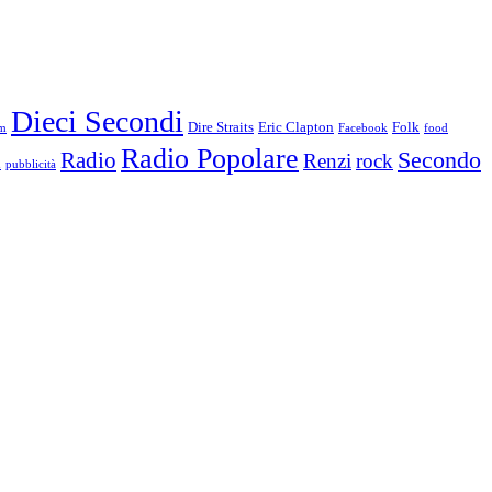
Dieci Secondi
Dire Straits
Eric Clapton
Folk
m
Facebook
food
Radio Popolare
Secondo
Radio
Renzi
rock
i
pubblicità