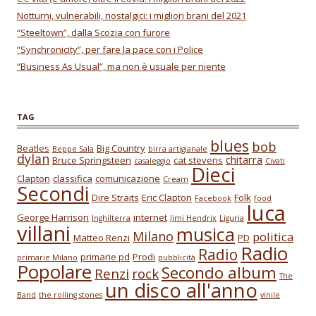
Notturni, vulnerabili, nostalgici: i migliori brani del 2021
“Steeltown”, dalla Scozia con furore
“Synchronicity”, per fare la pace con i Police
“Business As Usual”, ma non è usuale per niente
TAG
blues
bob
Beatles
Big Country
Beppe Sala
birra artigianale
dylan
chitarra
Bruce Springsteen
cat stevens
casaleggio
Civati
Dieci
Clapton
classifica
comunicazione
Cream
Secondi
Dire Straits
Eric Clapton
Folk
Facebook
food
luca
George Harrison
internet
Inghilterra
Jimi Hendrix
Liguria
villani
musica
Milano
politica
Matteo Renzi
PD
Radio
Radio
primarie pd
Prodi
primarie Milano
pubblicità
Popolare
Secondo album
Renzi
rock
The
un disco all'anno
Band
the rolling stones
vinile