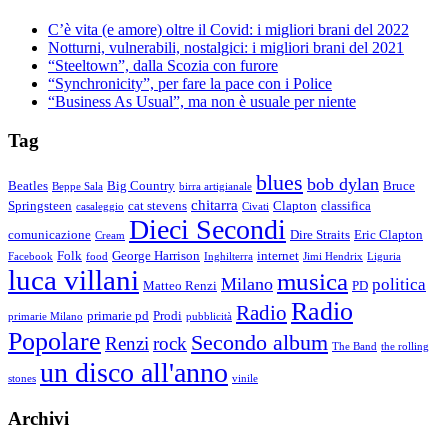
C’è vita (e amore) oltre il Covid: i migliori brani del 2022
Notturni, vulnerabili, nostalgici: i migliori brani del 2021
“Steeltown”, dalla Scozia con furore
“Synchronicity”, per fare la pace con i Police
“Business As Usual”, ma non è usuale per niente
Tag
blues
bob dylan
Beatles
Big Country
Bruce
Beppe Sala
birra artigianale
chitarra
Springsteen
cat stevens
Clapton
classifica
casaleggio
Civati
Dieci Secondi
comunicazione
Dire Straits
Eric Clapton
Cream
Folk
George Harrison
internet
Facebook
food
Inghilterra
Jimi Hendrix
Liguria
luca villani
musica
Milano
politica
Matteo Renzi
PD
Radio
Radio
primarie pd
Prodi
primarie Milano
pubblicità
Popolare
Secondo album
Renzi
rock
The Band
the rolling
un disco all'anno
stones
vinile
Archivi