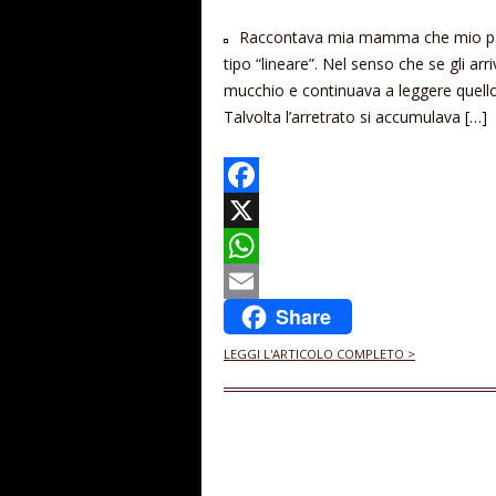
Raccontava mia mamma che mio papà e
tipo “lineare”. Nel senso che se gli ar
mucchio e continuava a leggere quello
Talvolta l’arretrato si accumulava […]
F
a
X
c
W
Share
e
h
E
b
a
m
LEGGI L'ARTICOLO COMPLETO >
o
t
a
o
s
i
k
A
l
p