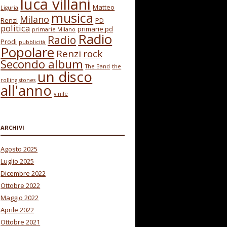
luca villani
Matteo
Liguria
musica
Milano
Renzi
PD
politica
primarie pd
primarie Milano
Radio
Radio
Prodi
pubblicità
Popolare
Renzi
rock
Secondo album
The Band
the
un disco
rolling stones
all'anno
vinile
ARCHIVI
Agosto 2025
Luglio 2025
Dicembre 2022
Ottobre 2022
Maggio 2022
Aprile 2022
Ottobre 2021