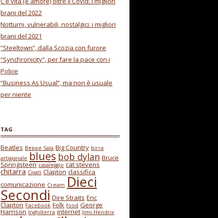
C’è vita (e amore) oltre il Covid: i migliori
brani del 2022
Notturni, vulnerabili, nostalgici: i migliori
brani del 2021
“Steeltown”, dalla Scozia con furore
“Synchronicity”, per fare la pace con i
Police
“Business As Usual”, ma non è usuale
per niente
TAG
Beatles
Big Country
Beppe Sala
birra
blues
bob dylan
Bruce
artigianale
Springsteen
cat stevens
casaleggio
chitarra
Clapton
classifica
Civati
Dieci
comunicazione
Cream
Secondi
Dire Straits
Eric
Clapton
Folk
George
Facebook
food
Harrison
internet
Inghilterra
Jimi Hendrix