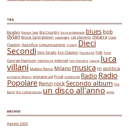
TAG
blues
bob
Beatles
Big Country
Beppe Sala
birra artigianale
dylan
chitarra
Bruce Springsteen
cat stevens
casaleggio
Civati
Dieci
Clapton
classifica
comunicazione
Cream
Secondi
Dire Straits
Eric Clapton
Folk
Facebook
food
luca
George Harrison
internet
Inghilterra
Jimi Hendrix
Liguria
villani
musica
Milano
politica
Matteo Renzi
PD
Radio
Radio
primarie pd
Prodi
primarie Milano
pubblicità
Popolare
Secondo album
Renzi
rock
The
un disco all'anno
Band
the rolling stones
vinile
ARCHIVI
Agosto 2025