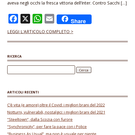
aveva negli occhi la fresca vittoria dell’Inter. Contro Sacchi […]
F
X
W
E
Share
ac
h
m
LEGGI L'ARTICOLO COMPLETO >
e
at
ai
b
s
l
o
A
RICERCA
o
p
Ricerca per:
k
p
ARTICOLI RECENTI
C’è vita (e amore) oltre il Covid: i migliori brani del 2022
Notturni, vulnerabili, nostalgici: i migliori brani del 2021
“Steeltown”, dalla Scozia con furore
“Synchronicity”, per fare la pace con i Police
“Business As Usual”, ma non è usuale per niente