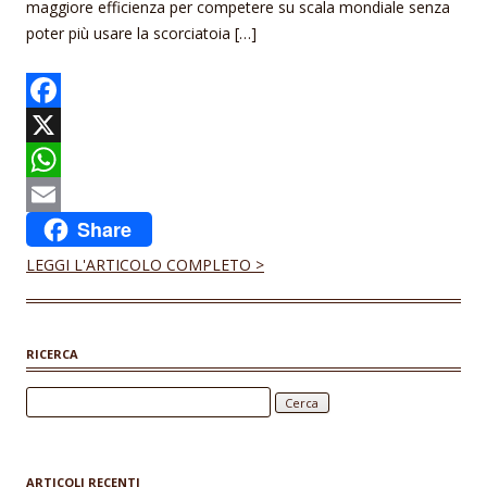
maggiore efficienza per competere su scala mondiale senza
poter più usare la scorciatoia […]
F
a
X
c
W
Share
e
h
E
b
a
m
LEGGI L'ARTICOLO COMPLETO >
o
t
a
o
s
i
RICERCA
k
A
l
Ricerca per:
p
p
ARTICOLI RECENTI