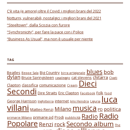
C’è vita (e amore) oltre il Covid: i migliori brani del 2022
Notturni, vulnerabili, nostalgici: i migliori brani del 2021
“Steeltown”, dalla Scozia con furore
“Synchronicity”, per fare la pace con i Police
“Business As Usual”, ma non è usuale per niente
TAG
blues
bob
Beatles
Big Country
Beppe Sala
birra artigianale
dylan
chitarra
Bruce Springsteen
cat stevens
casaleggio
Civati
Dieci
Clapton
classifica
comunicazione
Cream
Secondi
Dire Straits
Eric Clapton
Folk
Facebook
food
luca
George Harrison
internet
Inghilterra
Jimi Hendrix
Liguria
villani
musica
Milano
politica
Matteo Renzi
PD
Radio
Radio
primarie pd
Prodi
primarie Milano
pubblicità
Popolare
Secondo album
Renzi
rock
The