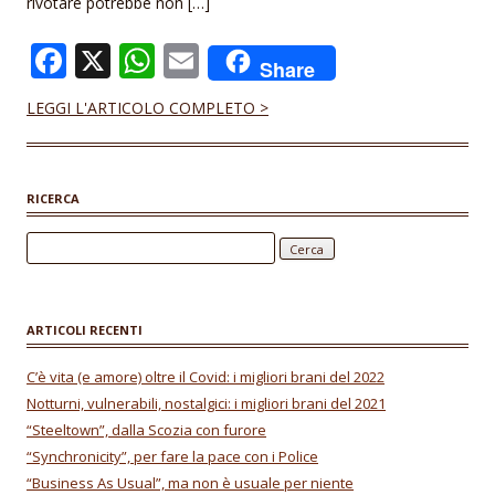
rivotare potrebbe non […]
F
X
W
E
Share
ac
h
m
LEGGI L'ARTICOLO COMPLETO >
e
at
ai
b
s
l
o
A
RICERCA
o
p
Ricerca per:
k
p
ARTICOLI RECENTI
C’è vita (e amore) oltre il Covid: i migliori brani del 2022
Notturni, vulnerabili, nostalgici: i migliori brani del 2021
“Steeltown”, dalla Scozia con furore
“Synchronicity”, per fare la pace con i Police
“Business As Usual”, ma non è usuale per niente