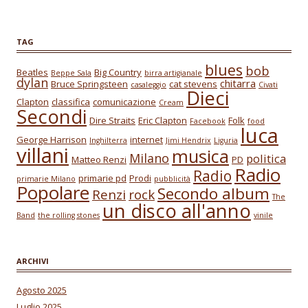
TAG
blues
bob
Beatles
Big Country
Beppe Sala
birra artigianale
dylan
chitarra
Bruce Springsteen
cat stevens
casaleggio
Civati
Dieci
Clapton
classifica
comunicazione
Cream
Secondi
Dire Straits
Eric Clapton
Folk
Facebook
food
luca
George Harrison
internet
Inghilterra
Jimi Hendrix
Liguria
villani
musica
Milano
politica
Matteo Renzi
PD
Radio
Radio
primarie pd
Prodi
primarie Milano
pubblicità
Popolare
Secondo album
Renzi
rock
The
un disco all'anno
Band
the rolling stones
vinile
ARCHIVI
Agosto 2025
Luglio 2025