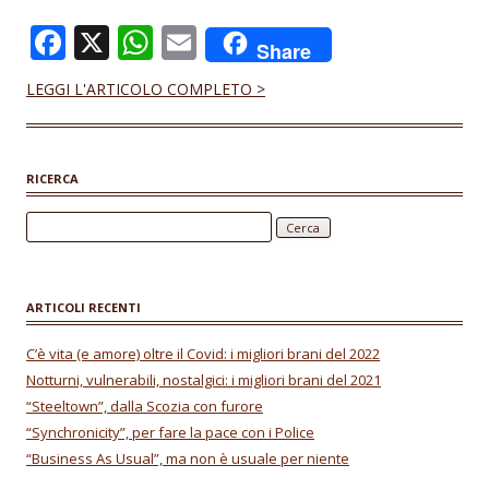
F
X
W
E
Share
ac
h
m
LEGGI L'ARTICOLO COMPLETO >
e
at
ai
b
s
l
o
A
RICERCA
o
p
Ricerca per:
k
p
ARTICOLI RECENTI
C’è vita (e amore) oltre il Covid: i migliori brani del 2022
Notturni, vulnerabili, nostalgici: i migliori brani del 2021
“Steeltown”, dalla Scozia con furore
“Synchronicity”, per fare la pace con i Police
“Business As Usual”, ma non è usuale per niente