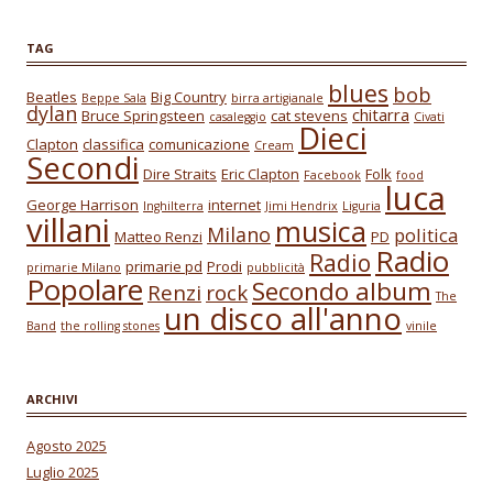
TAG
blues
bob
Beatles
Big Country
Beppe Sala
birra artigianale
dylan
chitarra
Bruce Springsteen
cat stevens
casaleggio
Civati
Dieci
Clapton
classifica
comunicazione
Cream
Secondi
Dire Straits
Eric Clapton
Folk
Facebook
food
luca
George Harrison
internet
Inghilterra
Jimi Hendrix
Liguria
villani
musica
Milano
politica
Matteo Renzi
PD
Radio
Radio
primarie pd
Prodi
primarie Milano
pubblicità
Popolare
Secondo album
Renzi
rock
The
un disco all'anno
Band
the rolling stones
vinile
ARCHIVI
Agosto 2025
Luglio 2025