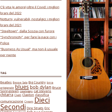
C’è vita (e amore) oltre il Covid: i migliori
brani del 2022
Notturni, vulnerabili, nostalgici: i migliori
brani del 2021
“Steeltown”, dalla Scozia con furore
“Synchronicity”, per fare la pace con i
Police
“Business As Usual”, ma non è usuale
per niente
TAG
Beatles
Big Country
Beppe Sala
birra
blues
bob dylan
Bruce
artigianale
Springsteen
cat stevens
casaleggio
chitarra
Clapton
classifica
Civati
Dieci
comunicazione
Cream
Secondi
Dire Straits
Eric
Clapton
Folk
George