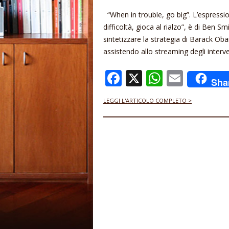
“When in trouble, go big”. L’espress
difficoltà, gioca al rialzo”, è di Ben 
sintetizzare la strategia di Barack Obam
assistendo allo streaming degli interven
F
X
W
E
Sha
ac
h
m
LEGGI L'ARTICOLO COMPLETO >
e
at
ai
b
s
l
o
A
o
p
k
p