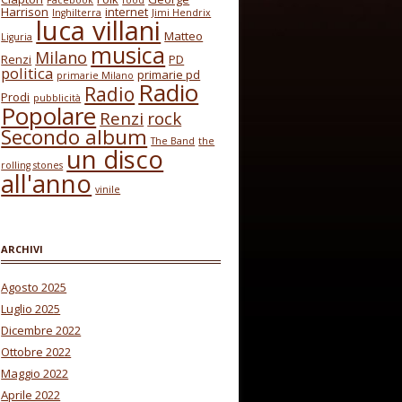
Facebook
food
Harrison
internet
Inghilterra
Jimi Hendrix
luca villani
Matteo
Liguria
musica
Milano
Renzi
PD
politica
primarie pd
primarie Milano
Radio
Radio
Prodi
pubblicità
Popolare
Renzi
rock
Secondo album
The Band
the
un disco
rolling stones
all'anno
vinile
ARCHIVI
Agosto 2025
Luglio 2025
Dicembre 2022
Ottobre 2022
Maggio 2022
Aprile 2022