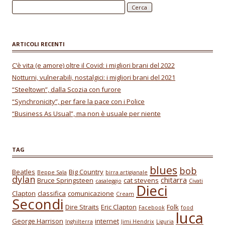
o
p
Ricerca per:
k
p
ARTICOLI RECENTI
C’è vita (e amore) oltre il Covid: i migliori brani del 2022
Notturni, vulnerabili, nostalgici: i migliori brani del 2021
“Steeltown”, dalla Scozia con furore
“Synchronicity”, per fare la pace con i Police
“Business As Usual”, ma non è usuale per niente
TAG
blues
bob
Beatles
Big Country
Beppe Sala
birra artigianale
dylan
chitarra
Bruce Springsteen
cat stevens
casaleggio
Civati
Dieci
Clapton
classifica
comunicazione
Cream
Secondi
Dire Straits
Eric Clapton
Folk
Facebook
food
luca
George Harrison
internet
Inghilterra
Jimi Hendrix
Liguria