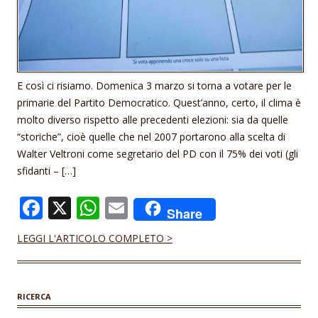
E così ci risiamo. Domenica 3 marzo si torna a votare per le
primarie del Partito Democratico. Quest’anno, certo, il clima è
molto diverso rispetto alle precedenti elezioni: sia da quelle
“storiche”, cioè quelle che nel 2007 portarono alla scelta di
Walter Veltroni come segretario del PD con il 75% dei voti (gli
sfidanti – […]
F
X
W
E
Share
ac
h
m
LEGGI L'ARTICOLO COMPLETO >
e
at
ai
b
s
l
o
A
RICERCA