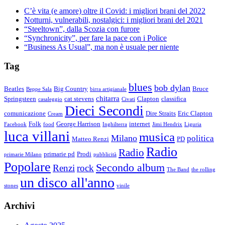
C’è vita (e amore) oltre il Covid: i migliori brani del 2022
Notturni, vulnerabili, nostalgici: i migliori brani del 2021
“Steeltown”, dalla Scozia con furore
“Synchronicity”, per fare la pace con i Police
“Business As Usual”, ma non è usuale per niente
Tag
blues
bob dylan
Beatles
Big Country
Bruce
Beppe Sala
birra artigianale
chitarra
Springsteen
cat stevens
Clapton
classifica
casaleggio
Civati
Dieci Secondi
comunicazione
Dire Straits
Eric Clapton
Cream
Folk
George Harrison
internet
Facebook
food
Inghilterra
Jimi Hendrix
Liguria
luca villani
musica
Milano
politica
Matteo Renzi
PD
Radio
Radio
primarie pd
Prodi
primarie Milano
pubblicità
Popolare
Secondo album
Renzi
rock
The Band
the rolling
un disco all'anno
stones
vinile
Archivi