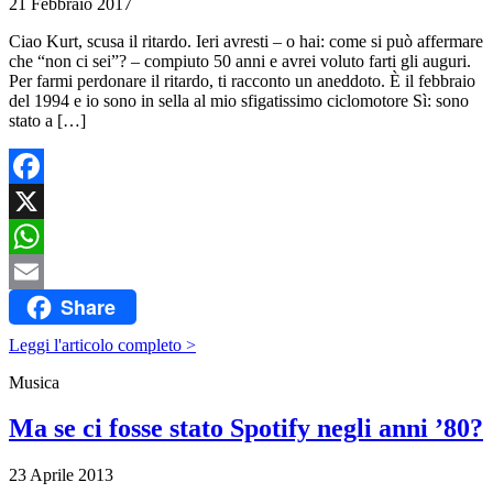
21 Febbraio 2017
Ciao Kurt, scusa il ritardo. Ieri avresti – o hai: come si può affermare
che “non ci sei”? – compiuto 50 anni e avrei voluto farti gli auguri.
Per farmi perdonare il ritardo, ti racconto un aneddoto. È il febbraio
del 1994 e io sono in sella al mio sfigatissimo ciclomotore Sì: sono
stato a […]
Facebook
X
WhatsApp
Share
Email
Leggi l'articolo completo >
Musica
Ma se ci fosse stato Spotify negli anni ’80?
23 Aprile 2013