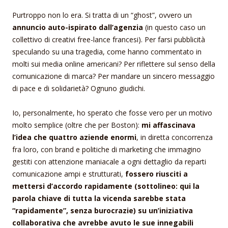
Purtroppo non lo era. Si tratta di un “ghost”, ovvero un
annuncio auto-ispirato dall’agenzia
(in questo caso un
collettivo di creativi free-lance francesi). Per farsi pubblicità
speculando su una tragedia, come hanno commentato in
molti sui media online americani? Per riflettere sul senso della
comunicazione di marca? Per mandare un sincero messaggio
di pace e di solidarietà? Ognuno giudichi.
Io, personalmente, ho sperato che fosse vero per un motivo
molto semplice (oltre che per Boston):
mi affascinava
l’idea che quattro aziende enormi
, in diretta concorrenza
fra loro, con brand e politiche di marketing che immagino
gestiti con attenzione maniacale a ogni dettaglio da reparti
comunicazione ampi e strutturati,
fossero riusciti a
mettersi d’accordo rapidamente (sottolineo: qui la
parola chiave di tutta la vicenda sarebbe stata
“rapidamente”, senza burocrazie) su un’iniziativa
collaborativa che avrebbe avuto le sue innegabili