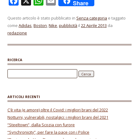
F
X
W
E
Share
ac
h
m
e
at
ai
Questo articolo è stato pubblicato in
Senza categoria
e taggato
come
Adidas
,
Boston
,
Nike
,
pubblicità
il
22 Aprile 2013
da
b
s
l
redazione
o
A
o
p
k
p
RICERCA
Ricerca per:
ARTICOLI RECENTI
C’è vita (e amore) oltre il Covid: i migliori brani del 2022
Notturni, vulnerabili, nostalgici: i migliori brani del 2021
“Steeltown”, dalla Scozia con furore
“Synchronicity”, per fare la pace con i Police