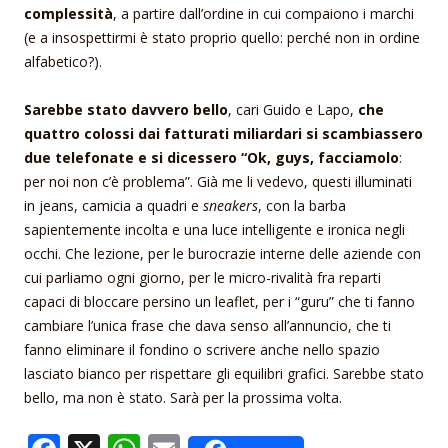
complessità
, a partire dall’ordine in cui compaiono i marchi
(e a insospettirmi è stato proprio quello: perché non in ordine
alfabetico?).
Sarebbe stato davvero bello
, cari Guido e Lapo,
che
quattro colossi dai fatturati miliardari si scambiassero
due telefonate e si dicessero “Ok, guys, facciamolo
:
per noi non c’è problema”. Già me li vedevo, questi illuminati
in jeans, camicia a quadri e
sneakers
, con la barba
sapientemente incolta e una luce intelligente e ironica negli
occhi. Che lezione, per le burocrazie interne delle aziende con
cui parliamo ogni giorno, per le micro-rivalità fra reparti
capaci di bloccare persino un leaflet, per i “guru” che ti fanno
cambiare l’unica frase che dava senso all’annuncio, che ti
fanno eliminare il fondino o scrivere anche nello spazio
lasciato bianco per rispettare gli equilibri grafici. Sarebbe stato
bello, ma non è stato. Sarà per la prossima volta.