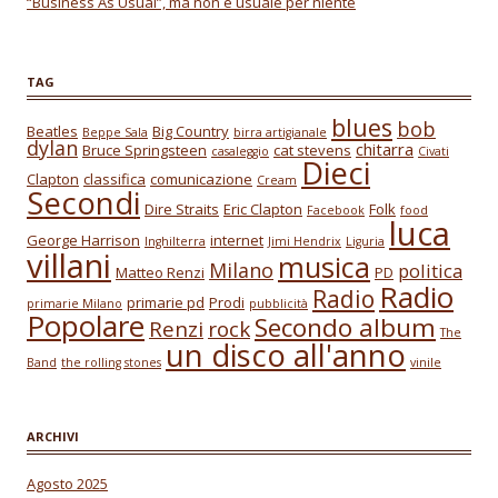
“Business As Usual”, ma non è usuale per niente
TAG
blues
bob
Beatles
Big Country
Beppe Sala
birra artigianale
dylan
chitarra
Bruce Springsteen
cat stevens
casaleggio
Civati
Dieci
Clapton
classifica
comunicazione
Cream
Secondi
Dire Straits
Eric Clapton
Folk
Facebook
food
luca
George Harrison
internet
Inghilterra
Jimi Hendrix
Liguria
villani
musica
Milano
politica
Matteo Renzi
PD
Radio
Radio
primarie pd
Prodi
primarie Milano
pubblicità
Popolare
Secondo album
Renzi
rock
The
un disco all'anno
Band
the rolling stones
vinile
ARCHIVI
Agosto 2025