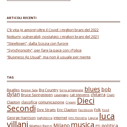
k
p
ARTICOLI RECENTI
C’è vita (e amore) oltre il Covid: i migliori brani del 2022
Notturni, vulnerabili, nostalgici: i migliori brani del 2021
“Steeltown”, dalla Scozia con furore
“Synchronicity”, per fare la pace con i Police
“Business As Usual”, ma non è usuale per niente
TAG
blues
bob
Beatles
Big Country
Beppe Sala
birra artigianale
dylan
chitarra
Bruce Springsteen
cat stevens
casaleggio
Civati
Dieci
Clapton
classifica
comunicazione
Cream
Secondi
Dire Straits
Eric Clapton
Folk
Facebook
food
luca
George Harrison
internet
Inghilterra
Jimi Hendrix
Liguria
villani
musica
Milano
politica
Matteo Renzi
PD