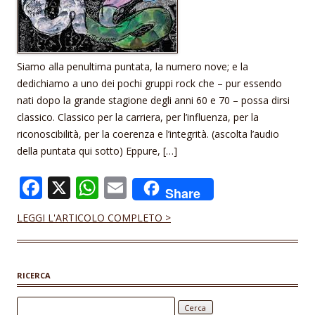
Siamo alla penultima puntata, la numero nove; e la
dedichiamo a uno dei pochi gruppi rock che – pur essendo
nati dopo la grande stagione degli anni 60 e 70 – possa dirsi
classico. Classico per la carriera, per l’influenza, per la
riconoscibilità, per la coerenza e l’integrità. (ascolta l’audio
della puntata qui sotto) Eppure, […]
F
X
W
E
Share
ac
h
m
LEGGI L'ARTICOLO COMPLETO >
e
at
ai
b
s
l
o
A
RICERCA
o
p
Ricerca per: