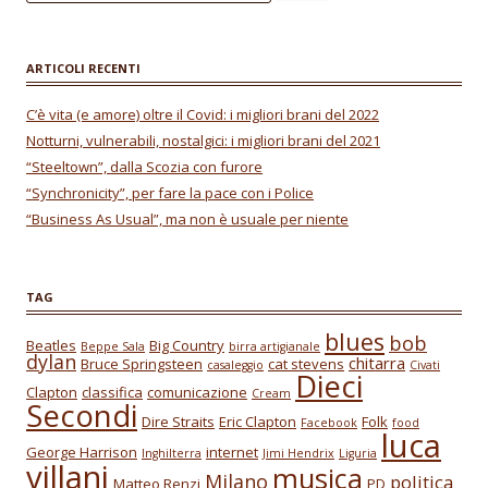
k
p
ARTICOLI RECENTI
C’è vita (e amore) oltre il Covid: i migliori brani del 2022
Notturni, vulnerabili, nostalgici: i migliori brani del 2021
“Steeltown”, dalla Scozia con furore
“Synchronicity”, per fare la pace con i Police
“Business As Usual”, ma non è usuale per niente
TAG
blues
bob
Beatles
Big Country
Beppe Sala
birra artigianale
dylan
chitarra
Bruce Springsteen
cat stevens
casaleggio
Civati
Dieci
Clapton
classifica
comunicazione
Cream
Secondi
Dire Straits
Eric Clapton
Folk
Facebook
food
luca
George Harrison
internet
Inghilterra
Jimi Hendrix
Liguria
villani
musica
Milano
politica
Matteo Renzi
PD