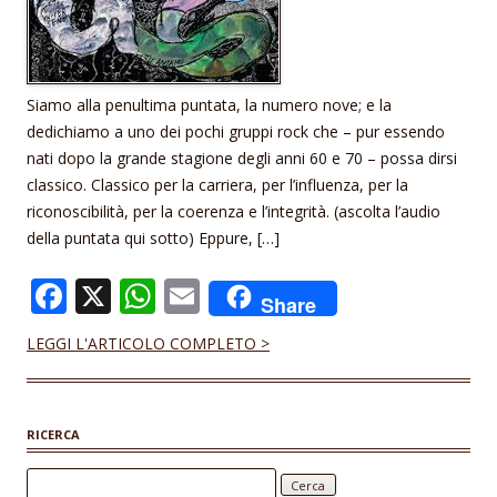
Siamo alla penultima puntata, la numero nove; e la
dedichiamo a uno dei pochi gruppi rock che – pur essendo
nati dopo la grande stagione degli anni 60 e 70 – possa dirsi
classico. Classico per la carriera, per l’influenza, per la
riconoscibilità, per la coerenza e l’integrità. (ascolta l’audio
della puntata qui sotto) Eppure, […]
F
X
W
E
Share
ac
h
m
LEGGI L'ARTICOLO COMPLETO >
e
at
ai
b
s
l
o
A
RICERCA
o
p
Ricerca per: