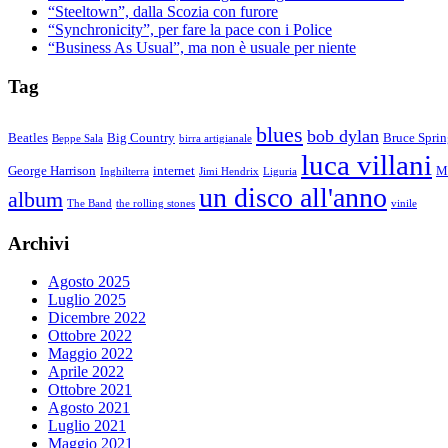
“Steeltown”, dalla Scozia con furore
“Synchronicity”, per fare la pace con i Police
“Business As Usual”, ma non è usuale per niente
Tag
blues
bob dylan
Beatles
Big Country
Bruce Sprin
Beppe Sala
birra artigianale
luca villani
George Harrison
internet
M
Inghilterra
Jimi Hendrix
Liguria
un disco all'anno
album
The Band
the rolling stones
vinile
Archivi
Agosto 2025
Luglio 2025
Dicembre 2022
Ottobre 2022
Maggio 2022
Aprile 2022
Ottobre 2021
Agosto 2021
Luglio 2021
Maggio 2021