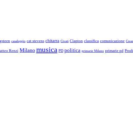
chitarra
gsteen
cat stevens
Clapton
classifica
comunicazione
casaleggio
Civati
Crea
musica
Milano
politica
atteo Renzi
PD
primarie pd
Prod
primarie Milano