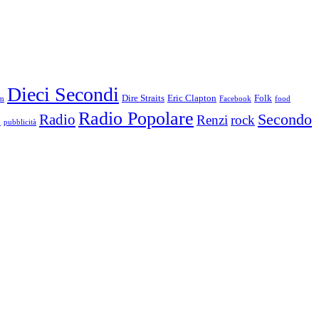
Dieci Secondi
Dire Straits
Eric Clapton
Folk
m
Facebook
food
Radio Popolare
Secondo
Radio
Renzi
rock
i
pubblicità