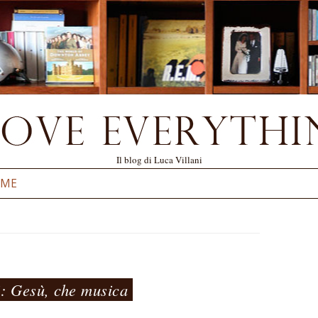
Il blog di Luca Villani
Vai al contenuto
 ME
”: Gesù, che musica