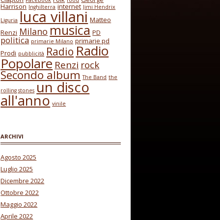
Facebook
food
Harrison
internet
Inghilterra
Jimi Hendrix
luca villani
Matteo
Liguria
musica
Milano
Renzi
PD
politica
primarie pd
primarie Milano
Radio
Radio
Prodi
pubblicità
Popolare
Renzi
rock
Secondo album
The Band
the
un disco
rolling stones
all'anno
vinile
ARCHIVI
Agosto 2025
Luglio 2025
Dicembre 2022
Ottobre 2022
Maggio 2022
Aprile 2022