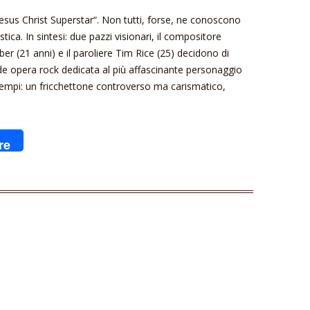
esus Christ Superstar“. Non tutti, forse, ne conoscono
istica. In sintesi: due pazzi visionari, il compositore
r (21 anni) e il paroliere Tim Rice (25) decidono di
e opera rock dedicata al più affascinante personaggio
 i tempi: un fricchettone controverso ma carismatico,
re