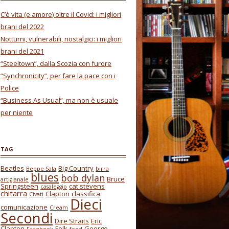
C’è vita (e amore) oltre il Covid: i migliori
brani del 2022
Notturni, vulnerabili, nostalgici: i migliori
brani del 2021
“Steeltown”, dalla Scozia con furore
“Synchronicity”, per fare la pace con i
Police
“Business As Usual”, ma non è usuale
per niente
TAG
Beatles
Big Country
Beppe Sala
birra
blues
bob dylan
Bruce
artigianale
Springsteen
cat stevens
casaleggio
chitarra
Clapton
classifica
Civati
Dieci
comunicazione
Cream
Secondi
Dire Straits
Eric
Clapton
Folk
George