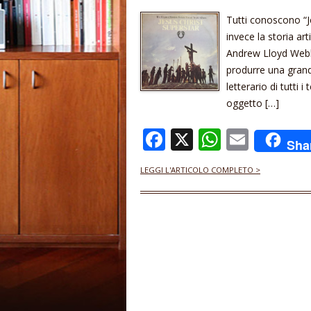
Tutti conoscono “J
invece la storia art
Andrew Lloyd Webbe
produrre una grand
letterario di tutti
oggetto […]
F
X
W
E
Sha
ac
h
m
LEGGI L'ARTICOLO COMPLETO >
e
at
ai
b
s
l
o
A
o
p
k
p