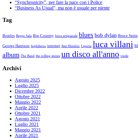
“Synchronicity”, per fare la pace con i Police
“Business As Usual”, ma non è usuale per niente
Tag
blues
bob dylan
Beatles
Big Country
Bruce Sprin
Beppe Sala
birra artigianale
luca villani
George Harrison
internet
M
Inghilterra
Jimi Hendrix
Liguria
un disco all'anno
album
The Band
the rolling stones
vinile
Archivi
Agosto 2025
Luglio 2025
Dicembre 2022
Ottobre 2022
Maggio 2022
Aprile 2022
Ottobre 2021
Agosto 2021
Luglio 2021
Maggio 2021
Aprile 2021