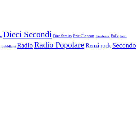
Dieci Secondi
Dire Straits
Eric Clapton
Folk
m
Facebook
food
Radio Popolare
Secondo
Radio
Renzi
rock
i
pubblicità