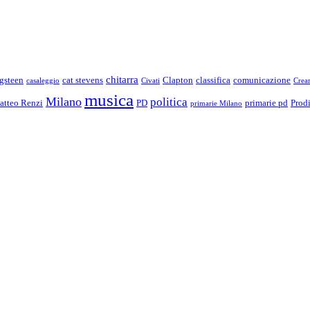
chitarra
gsteen
cat stevens
Clapton
classifica
comunicazione
casaleggio
Civati
Crea
musica
Milano
politica
atteo Renzi
PD
primarie pd
Prod
primarie Milano