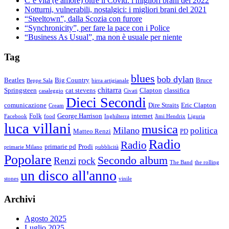
C’è vita (e amore) oltre il Covid: i migliori brani del 2022
Notturni, vulnerabili, nostalgici: i migliori brani del 2021
“Steeltown”, dalla Scozia con furore
“Synchronicity”, per fare la pace con i Police
“Business As Usual”, ma non è usuale per niente
Tag
blues
bob dylan
Beatles
Big Country
Bruce
Beppe Sala
birra artigianale
chitarra
Springsteen
cat stevens
Clapton
classifica
casaleggio
Civati
Dieci Secondi
comunicazione
Dire Straits
Eric Clapton
Cream
Folk
George Harrison
internet
Facebook
food
Inghilterra
Jimi Hendrix
Liguria
luca villani
musica
Milano
politica
Matteo Renzi
PD
Radio
Radio
primarie pd
Prodi
primarie Milano
pubblicità
Popolare
Secondo album
Renzi
rock
The Band
the rolling
un disco all'anno
stones
vinile
Archivi
Agosto 2025
Luglio 2025