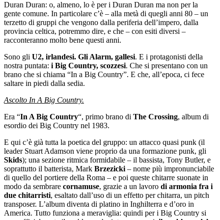
Duran Duran: o, almeno, lo è per i Duran Duran ma non per la
gente comune. In particolare c’è – alla metà di quegli anni 80 – un
terzetto di gruppi che vengono dalla periferia dell’impero, dalla
provincia celtica, potremmo dire, e che – con esiti diversi –
racconteranno molto bene questi anni.
Sono gli
U2, irlandesi. Gli Alarm, gallesi
. E i protagonisti della
nostra puntata:
i Big Country, scozzesi
. Che si presentano con un
brano che si chiama “In a Big Country”. E che, all’epoca, ci fece
saltare in piedi dalla sedia.
Ascolto In A Big Country.
Era “
In A Big Country
“, primo brano di
The Crossing
, album di
esordio dei Big Country nel 1983.
E qui c’è già tutta la poetica del gruppo: un attacco quasi punk (il
leader Stuart Adamson viene proprio da una formazione punk, gli
Skids
); una sezione ritmica formidabile – il bassista, Tony Butler, e
soprattutto il batterista, Mark
Brzezicki
– nome più impronunciabile
di quello del portiere della Roma – e poi queste chitarre suonate in
modo da sembrare
cornamuse
, grazie a un lavoro
di armonia fra i
due chitarristi
, esaltato dall’uso di un effetto per chitarra, un pitch
transposer. L’album diventa di platino in Inghilterra e d’oro in
America. Tutto funziona a meraviglia: quindi per i Big Country si