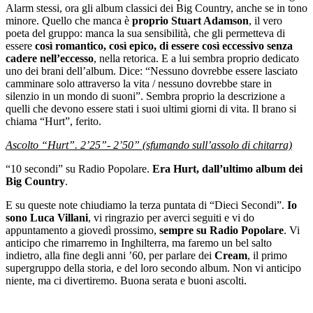
Alarm stessi, ora gli album classici dei Big Country, anche se in tono
minore. Quello che manca è
proprio Stuart Adamson
, il vero
poeta del gruppo: manca la sua sensibilità, che gli permetteva di
essere
così romantico, così epico, di essere così eccessivo senza
cadere nell’eccesso
, nella retorica. E a lui sembra proprio dedicato
uno dei brani dell’album. Dice: “Nessuno dovrebbe essere lasciato
camminare solo attraverso la vita / nessuno dovrebbe stare in
silenzio in un mondo di suoni”. Sembra proprio la descrizione a
quelli che devono essere stati i suoi ultimi giorni di vita. Il brano si
chiama “Hurt”, ferito.
Ascolto “Hurt”. 2’25”- 2’50” (sfumando sull’assolo di chitarra)
“10 secondi” su Radio Popolare.
Era Hurt, dall’ultimo album dei
Big Country
.
E su queste note chiudiamo la terza puntata di “Dieci Secondi”.
Io
sono Luca Villani
, vi ringrazio per averci seguiti e vi do
appuntamento a giovedì prossimo,
sempre su Radio Popolare
. Vi
anticipo che rimarremo in Inghilterra, ma faremo un bel salto
indietro, alla fine degli anni ’60, per parlare dei
Cream
, il primo
supergruppo della storia, e del loro secondo album. Non vi anticipo
niente, ma ci divertiremo. Buona serata e buoni ascolti.