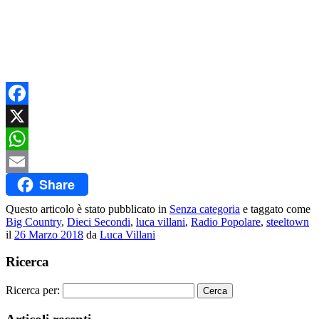
Facebook
X
WhatsApp
Share
Email
Questo articolo è stato pubblicato in
Senza categoria
e taggato come
Big Country
,
Dieci Secondi
,
luca villani
,
Radio Popolare
,
steeltown
il
26 Marzo 2018
da
Luca Villani
Ricerca
Ricerca per: