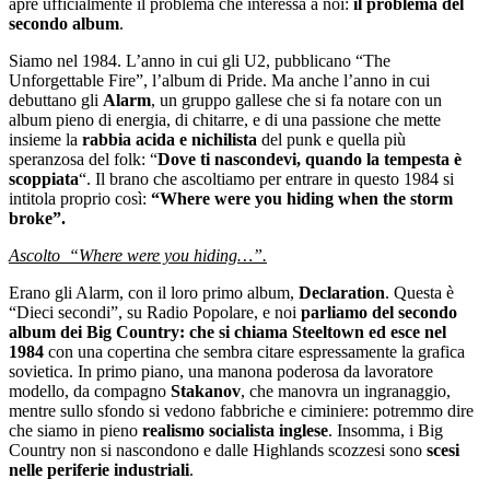
apre ufficialmente il problema che interessa a noi:
il problema del
secondo album
.
Siamo nel 1984. L’anno in cui gli U2, pubblicano “The
Unforgettable Fire”, l’album di Pride. Ma anche l’anno in cui
debuttano gli
Alarm
, un gruppo gallese che si fa notare con un
album pieno di energia, di chitarre, e di una passione che mette
insieme la
rabbia acida e nichilista
del punk e quella più
speranzosa del folk: “
Dove ti nascondevi, quando la tempesta è
scoppiata
“. Il brano che ascoltiamo per entrare in questo 1984 si
intitola proprio così:
“Where were you hiding when the storm
broke”.
Ascolto “Where were you hiding…”.
Erano gli Alarm, con il loro primo album,
Declaration
. Questa è
“Dieci secondi”, su Radio Popolare, e noi
parliamo del secondo
album dei Big Country: che si chiama Steeltown ed esce nel
1984
con una copertina che sembra citare espressamente la grafica
sovietica. In primo piano, una manona poderosa da lavoratore
modello, da compagno
Stakanov
, che manovra un ingranaggio,
mentre sullo sfondo si vedono fabbriche e ciminiere: potremmo dire
che siamo in pieno
realismo socialista inglese
. Insomma, i Big
Country non si nascondono e dalle Highlands scozzesi sono
scesi
nelle periferie industriali
.