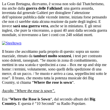
La Gran Bretagna, dicevamo, è scossa non solo dal Thatcherismo,
ma anche dalla
guerra delle Falkland
: una guerra assurda,
inventata dal generale Galtieri per distogliere l’attenzione
dell’opinione pubblica dalle vicende interne, iniziata forse pensando
che non ci sarebbe stata alcuna reazione da parte degli inglesi. E
invece
sarà una guerra vera
, anche se in miniatura. E gli stessi
inglesi, che pure la vinceranno, a quasi 40 anni dalla seconda guerra
mondiale, si troveranno a fare i conti con 248 soldati morti.
Il brano che ascoltiamo parla proprio di questo: sopra un suono
marziale, ritmato da
tamburi molto scozzesi
, i testi per contrasto
sono dolenti, rassegnati. “Se muoio in zona di combattimento,
mettimi in una scatola e spediscimi a casa – Box me up and ship me
home: i termini, volutamente, sono quelli della spedizione di una
merce, di un pacco. / Se muoio e arrivo a casa, seppelliscimi sotto le
rose”. Il brano, che mostra tutta la potenza musicale dei Big
Country, si chiama “
Where the rose is sown
“.
Ascolto “Where the rose is sown”.
Era “
Where the Rose is Sown
“, dal secondo album dei
Big
Country.
E questa è “10 Secondi” su Radio Popolare.