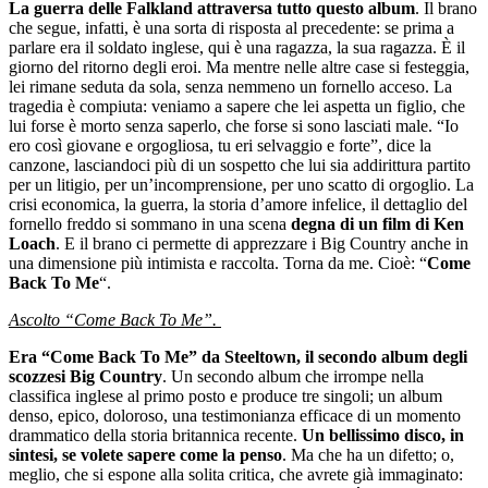
La guerra delle Falkland attraversa tutto questo album
. Il brano
che segue, infatti, è una sorta di risposta al precedente: se prima a
parlare era il soldato inglese, qui è una ragazza, la sua ragazza. È il
giorno del ritorno degli eroi. Ma mentre nelle altre case si festeggia,
lei rimane seduta da sola, senza nemmeno un fornello acceso. La
tragedia è compiuta: veniamo a sapere che lei aspetta un figlio, che
lui forse è morto senza saperlo, che forse si sono lasciati male. “Io
ero così giovane e orgogliosa, tu eri selvaggio e forte”, dice la
canzone, lasciandoci più di un sospetto che lui sia addirittura partito
per un litigio, per un’incomprensione, per uno scatto di orgoglio. La
crisi economica, la guerra, la storia d’amore infelice, il dettaglio del
fornello freddo si sommano in una scena
degna di un film di Ken
Loach
. E il brano ci permette di apprezzare i Big Country anche in
una dimensione più intimista e raccolta. Torna da me. Cioè: “
Come
Back To Me
“.
Ascolto “Come Back To Me”.
Era “Come Back To Me” da Steeltown, il secondo album degli
scozzesi Big Country
. Un secondo album che irrompe nella
classifica inglese al primo posto e produce tre singoli; un album
denso, epico, doloroso, una testimonianza efficace di un momento
drammatico della storia britannica recente.
Un bellissimo disco, in
sintesi, se volete sapere come la penso
. Ma che ha un difetto; o,
meglio, che si espone alla solita critica, che avrete già immaginato: