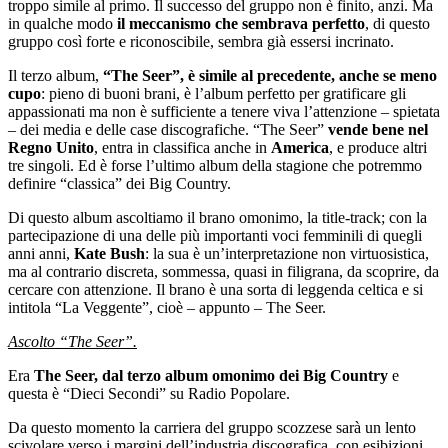
troppo simile al primo. Il successo del gruppo non è finito, anzi. Ma
in qualche modo
il meccanismo che sembrava perfetto
, di questo
gruppo così forte e riconoscibile, sembra già essersi incrinato.
Il terzo album,
“The Seer”, è simile al precedente, anche se meno
cupo
: pieno di buoni brani, è l’album perfetto per gratificare gli
appassionati ma non è sufficiente a tenere viva l’attenzione – spietata
– dei media e delle case discografiche. “The Seer”
vende bene nel
Regno Unito
, entra in classifica anche in
America
, e produce altri
tre singoli. Ed è forse l’ultimo album della stagione che potremmo
definire “classica” dei Big Country.
Di questo album ascoltiamo il brano omonimo, la title-track; con la
partecipazione di una delle più importanti voci femminili di quegli
anni anni,
Kate Bush
: la sua è un’interpretazione non virtuosistica,
ma al contrario discreta, sommessa, quasi in filigrana, da scoprire, da
cercare con attenzione. Il brano è una sorta di leggenda celtica e si
intitola “La Veggente”, cioè – appunto – The Seer.
Ascolto “The Seer”.
Era
The Seer, dal terzo album omonimo dei Big Country
e
questa è “Dieci Secondi” su Radio Popolare.
Da questo momento la carriera del gruppo scozzese sarà un lento
scivolare verso i margini dell’industria discografica, con esibizioni