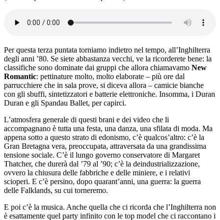
Per questa terza puntata torniamo indietro nel tempo, all’Inghilterra
degli anni ’80. Se siete abbastanza vecchi, ve la ricorderete bene: la
classifiche sono dominate dai gruppi che allora chiamavamo
New
Romantic
: pettinature molto, molto elaborate – più ore dal
parrucchiere che in sala prove, si diceva allora – camicie bianche
con gli sbuffi, sintetizzatori e batterie elettroniche. Insomma, i Duran
Duran e gli Spandau Ballet, per capirci.
L’atmosfera generale di questi brani e dei video che li
accompagnano è tutta una festa, una danza, una sfilata di moda. Ma
appena sotto a questo strato di edonismo, c’è qualcos’altro: c’è la
Gran Bretagna vera, preoccupata, attraversata da una grandissima
tensione sociale. C’è il lungo governo conservatore di Margaret
Thatcher, che durerà dal ’79 al ’90; c’è la deindustrializzazione,
ovvero la chiusura delle fabbriche e delle miniere, e i relativi
scioperi. E c’è persino, dopo quarant’anni, una guerra: la guerra
delle Falklands, su cui torneremo.
E poi c’è la musica. Anche quella che ci ricorda che l’Inghilterra non
è esattamente quel party infinito con le top model che ci raccontano i