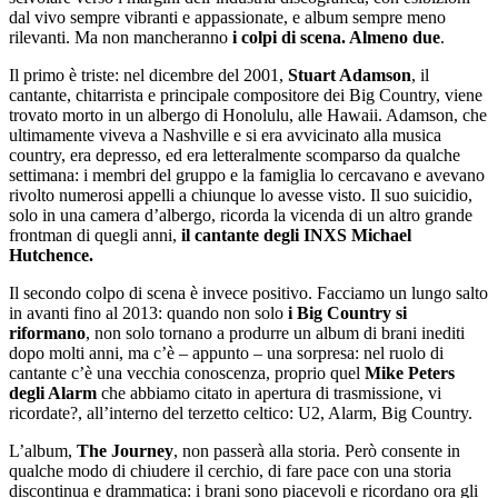
dal vivo sempre vibranti e appassionate, e album sempre meno
rilevanti. Ma non mancheranno
i colpi di scena. Almeno due
.
Il primo è triste: nel dicembre del 2001,
Stuart Adamson
, il
cantante, chitarrista e principale compositore dei Big Country, viene
trovato morto in un albergo di Honolulu, alle Hawaii. Adamson, che
ultimamente viveva a Nashville e si era avvicinato alla musica
country, era depresso, ed era letteralmente scomparso da qualche
settimana: i membri del gruppo e la famiglia lo cercavano e avevano
rivolto numerosi appelli a chiunque lo avesse visto. Il suo suicidio,
solo in una camera d’albergo, ricorda la vicenda di un altro grande
frontman di quegli anni,
il cantante degli INXS Michael
Hutchence.
Il secondo colpo di scena è invece positivo. Facciamo un lungo salto
in avanti fino al 2013: quando non solo
i Big Country si
riformano
, non solo tornano a produrre un album di brani inediti
dopo molti anni, ma c’è – appunto – una sorpresa: nel ruolo di
cantante c’è una vecchia conoscenza, proprio quel
Mike Peters
degli Alarm
che abbiamo citato in apertura di trasmissione, vi
ricordate?, all’interno del terzetto celtico: U2, Alarm, Big Country.
L’album,
The Journey
, non passerà alla storia. Però consente in
qualche modo di chiudere il cerchio, di fare pace con una storia
discontinua e drammatica: i brani sono piacevoli e ricordano ora gli