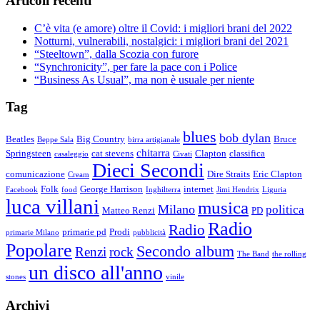
Articoli recenti
C’è vita (e amore) oltre il Covid: i migliori brani del 2022
Notturni, vulnerabili, nostalgici: i migliori brani del 2021
“Steeltown”, dalla Scozia con furore
“Synchronicity”, per fare la pace con i Police
“Business As Usual”, ma non è usuale per niente
Tag
blues
bob dylan
Beatles
Big Country
Bruce
Beppe Sala
birra artigianale
chitarra
Springsteen
cat stevens
Clapton
classifica
casaleggio
Civati
Dieci Secondi
comunicazione
Dire Straits
Eric Clapton
Cream
Folk
George Harrison
internet
Facebook
food
Inghilterra
Jimi Hendrix
Liguria
luca villani
musica
Milano
politica
Matteo Renzi
PD
Radio
Radio
primarie pd
Prodi
primarie Milano
pubblicità
Popolare
Secondo album
Renzi
rock
The Band
the rolling
un disco all'anno
stones
vinile
Archivi