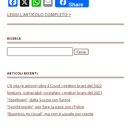
F
X
W
E
Share
ac
h
m
LEGGI L'ARTICOLO COMPLETO >
e
at
ai
b
s
l
o
A
RICERCA
o
p
Ricerca per:
k
p
ARTICOLI RECENTI
C’è vita (e amore) oltre il Covid: i migliori brani del 2022
Notturni, vulnerabili, nostalgici: i migliori brani del 2021
“Steeltown”, dalla Scozia con furore
“Synchronicity”, per fare la pace con i Police
“Business As Usual”, ma non è usuale per niente