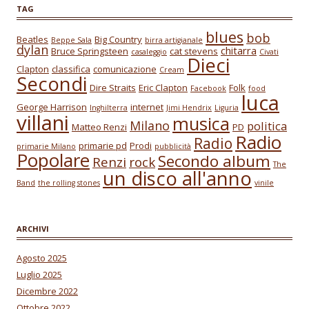
TAG
blues
bob
Beatles
Big Country
Beppe Sala
birra artigianale
dylan
chitarra
Bruce Springsteen
cat stevens
casaleggio
Civati
Dieci
Clapton
classifica
comunicazione
Cream
Secondi
Dire Straits
Eric Clapton
Folk
Facebook
food
luca
George Harrison
internet
Inghilterra
Jimi Hendrix
Liguria
villani
musica
Milano
politica
Matteo Renzi
PD
Radio
Radio
primarie pd
Prodi
primarie Milano
pubblicità
Popolare
Secondo album
Renzi
rock
The
un disco all'anno
Band
the rolling stones
vinile
ARCHIVI
Agosto 2025
Luglio 2025
Dicembre 2022
Ottobre 2022