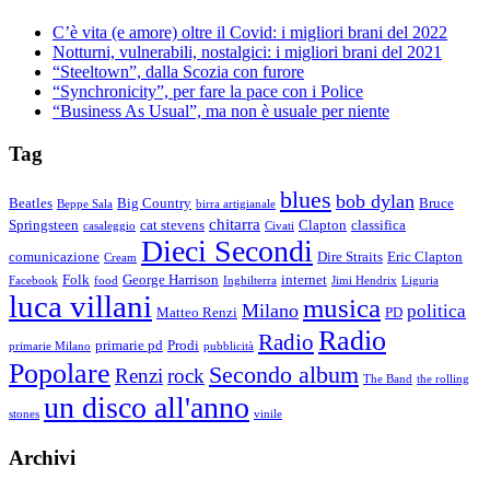
C’è vita (e amore) oltre il Covid: i migliori brani del 2022
Notturni, vulnerabili, nostalgici: i migliori brani del 2021
“Steeltown”, dalla Scozia con furore
“Synchronicity”, per fare la pace con i Police
“Business As Usual”, ma non è usuale per niente
Tag
blues
bob dylan
Beatles
Big Country
Bruce
Beppe Sala
birra artigianale
chitarra
Springsteen
cat stevens
Clapton
classifica
casaleggio
Civati
Dieci Secondi
comunicazione
Dire Straits
Eric Clapton
Cream
Folk
George Harrison
internet
Facebook
food
Inghilterra
Jimi Hendrix
Liguria
luca villani
musica
Milano
politica
Matteo Renzi
PD
Radio
Radio
primarie pd
Prodi
primarie Milano
pubblicità
Popolare
Secondo album
Renzi
rock
The Band
the rolling
un disco all'anno
stones
vinile
Archivi