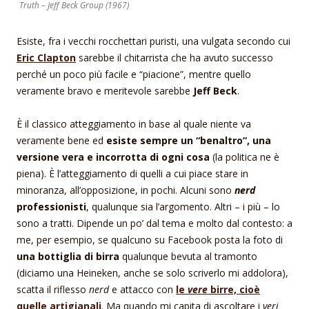
Truth – Jeff Beck Group (1967)
Esiste, fra i vecchi rocchettari puristi, una vulgata secondo cui
Eric Clapton
sarebbe il chitarrista che ha avuto successo
perché un poco più facile e “piacione”, mentre quello
veramente bravo e meritevole sarebbe
Jeff Beck
.
È il classico atteggiamento in base al quale niente va
veramente bene ed
esiste sempre un “benaltro”, una
versione vera e incorrotta di ogni cosa
(la politica ne è
piena). È l’atteggiamento di quelli a cui piace stare in
minoranza, all’opposizione, in pochi. Alcuni sono
nerd
professionisti
, qualunque sia l’argomento. Altri – i più – lo
sono a tratti. Dipende un po’ dal tema e molto dal contesto: a
me, per esempio, se qualcuno su Facebook posta la foto di
una bottiglia di birra
qualunque bevuta al tramonto
(diciamo una Heineken, anche se solo scriverlo mi addolora),
scatta il riflesso
nerd
e attacco con
le
vere
birre, cioè
quelle artigianali
. Ma quando mi capita di ascoltare i
veri