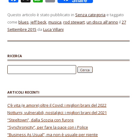
Share
ac
h
m
e
at
ai
Questo articolo è stato pubblicato in
Senza categoria
e taggato
come
blues
,
jeff beck
,
musica
,
rod stewart
,
un disco all'anno
il
27
b
s
l
Settembre 2015
da
Luca Villani
o
A
o
p
k
p
RICERCA
Ricerca per:
ARTICOLI RECENTI
C’è vita (e amore) oltre il Covid: i migliori brani del 2022
Notturni, vulnerabili, nostalgici: i migliori brani del 2021
“Steeltown”, dalla Scozia con furore
“Synchronicity”, per fare la pace con i Police
“Business As Usual”, ma non è usuale per niente