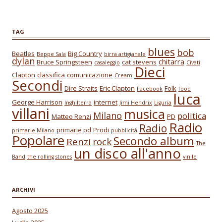
TAG
blues
bob
Beatles
Big Country
Beppe Sala
birra artigianale
dylan
chitarra
Bruce Springsteen
cat stevens
casaleggio
Civati
Dieci
Clapton
classifica
comunicazione
Cream
Secondi
Dire Straits
Eric Clapton
Folk
Facebook
food
luca
George Harrison
internet
Inghilterra
Jimi Hendrix
Liguria
villani
musica
Milano
politica
Matteo Renzi
PD
Radio
Radio
primarie pd
Prodi
primarie Milano
pubblicità
Popolare
Secondo album
Renzi
rock
The
un disco all'anno
Band
the rolling stones
vinile
ARCHIVI
Agosto 2025