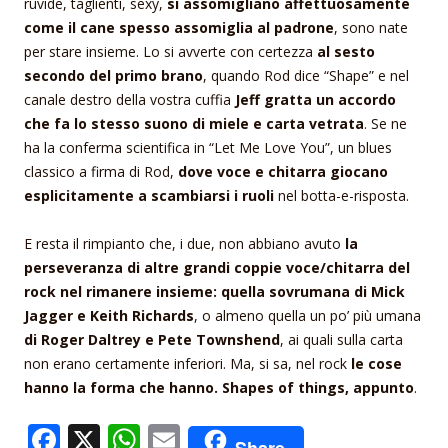
ruvide, taglienti, sexy,
si assomigliano affettuosamente
come il cane spesso assomiglia al padrone
, sono nate
per stare insieme. Lo si avverte con certezza
al sesto
secondo del primo brano
, quando Rod dice “Shape” e nel
canale destro della vostra cuffia
Jeff gratta un accordo
che fa lo stesso suono di miele e carta vetrata
. Se ne
ha la conferma scientifica in “Let Me Love You”, un blues
classico a firma di Rod,
dove voce e chitarra giocano
esplicitamente a scambiarsi i ruoli
nel botta-e-risposta.
E resta il rimpianto che, i due, non abbiano avuto
la
perseveranza di altre grandi coppie voce/chitarra del
rock nel rimanere insieme: quella sovrumana di Mick
Jagger e Keith Richards
, o almeno quella un po’ più umana
di Roger Daltrey e Pete Townshend
, ai quali sulla carta
non erano certamente inferiori. Ma, si sa, nel rock
le cose
hanno la forma che hanno. Shapes of things, appunto
.
F
X
W
E