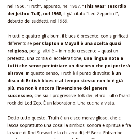
nel 1966, “Truth”, appunto, nel 1967,
“This Was” (esordio
dei Jethro Tull), nel 1968
, il già citato “Led Zeppelin I”,
debutto dei suddetti, nel 1969.
In tutti e quattro gli album, il blues è presente, con significati
differenti: se
per Clapton e Mayall è una scelta quasi
religiosa
, per gli altri è – in modo crescente – quasi un
pretesto, una corsia di accelerazione,
una lingua nota a
tutti che serve per iniziare un discorso che poi porterà
altrove
. In questo senso, Truth è il punto di svolta:
è un
disco di British blues e al tempo stesso non lo è già
più, ma non è ancora l’invenzione del genere
successivo
, che sia il progressive-folk dei Jethro Tull o l’hard
rock dei Led Zep. È un laboratorio. Una cucina a vista.
Detto tutto questo, Truth è un disco meraviglioso, che ci
lascia soprattutto una cosa: la simbiosi sonora e spirituale fra
la voce di Rod Stewart e la chitarra di Jeff Beck. Entrambe