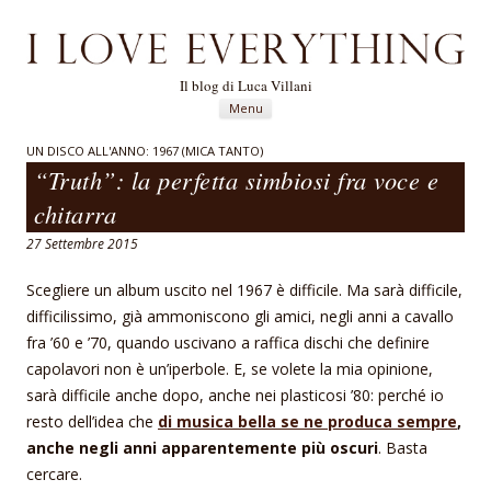
Il blog di Luca Villani
Vai al contenuto
Menu
UN DISCO ALL'ANNO: 1967 (MICA TANTO)
“Truth”: la perfetta simbiosi fra voce e
chitarra
27 Settembre 2015
Scegliere un album uscito nel 1967 è difficile. Ma sarà difficile,
difficilissimo, già ammoniscono gli amici, negli anni a cavallo
fra ’60 e ’70, quando uscivano a raffica dischi che definire
capolavori non è un’iperbole. E, se volete la mia opinione,
sarà difficile anche dopo, anche nei plasticosi ’80: perché io
resto dell’idea che
di musica bella se ne produca sempre
,
anche negli anni apparentemente più oscuri
. Basta
cercare.