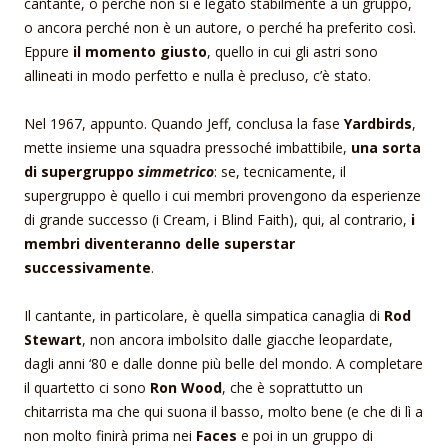
cantante, o perché non si è legato stabilmente a un gruppo,
o ancora perché non è un autore, o perché ha preferito così.
Eppure
il momento giusto
, quello in cui gli astri sono
allineati in modo perfetto e nulla è precluso, c’è stato.
Nel 1967, appunto. Quando Jeff, conclusa la fase
Yardbirds
,
mette insieme una squadra pressoché imbattibile,
una sorta
di supergruppo
simmetrico
: se, tecnicamente, il
supergruppo è quello i cui membri provengono da esperienze
di grande successo (i Cream, i Blind Faith), qui, al contrario,
i
membri diventeranno delle superstar
successivamente
.
Il cantante, in particolare, è quella simpatica canaglia di
Rod
Stewart
, non ancora imbolsito dalle giacche leopardate,
dagli anni ‘80 e dalle donne più belle del mondo. A completare
il quartetto ci sono
Ron Wood
, che è soprattutto un
chitarrista ma che qui suona il basso, molto bene (e che di lì a
non molto finirà prima nei
Faces
e poi in un gruppo di