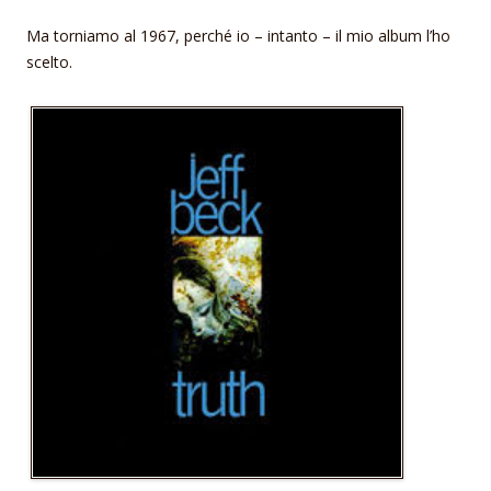
Ma torniamo al 1967, perché io – intanto – il mio album l’ho
scelto.