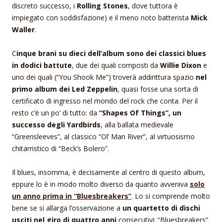
discreto successo, i
Rolling Stones
, dove tuttora è
impiegato con soddisfazione) e il meno noto batterista
Mick
Waller
.
C
inque brani su dieci dell’album sono dei classici blues
in dodici battute
, due dei quali composti da
Willie Dixon
e
uno dei quali (“You Shook Me”) troverà addirittura spazio
nel
primo album dei Led Zeppelin
, quasi fosse una sorta di
certificato di ingresso nel mondo del rock che conta. Per il
resto c’è un po’ di tutto: da
“Shapes Of Things”, un
successo degli Yardbirds
, alla ballata medievale
“Greensleeves”, al classico “Ol’ Man River”, al virtuosismo
chitarristico di “Beck’s Bolero”.
Il blues, insomma, è decisamente al centro di questo album,
eppure lo è in modo molto diverso da quanto avveniva
solo
un anno prima in “Bluesbreakers”
. Lo si comprende molto
bene se si allarga l’osservazione a
un quartetto di dischi
usciti nel giro di quattro anni
consecutivi: “Bluesbreakers”