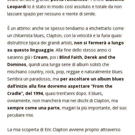
Leopardi
lo è stato in modo così assoluto e totale da non
lasciare spazio per nessuno e niente di simile.
È un attimo: anche se spesso tendiamo a etichettarlo come
un chitarrista blues, Clapton, con la velocità e la furia quasi
distruttrice tipica dei grandi artisti,
non si fermerà a lungo
su questo linguaggio
. Alla fine dello stesso anno ci
saranno già i
Cream
, poi i
Blind Faith
,
Derek and the
Dominos
, quindi una lunga serie di album solisti che
mischiano country, rock, pop, reggae e naturalmente blues.
Sembra un paradosso, ma
per ascoltare un album blues
dall’inizio alla fine dovremo aspettare “From the
Cradle”, del 1994
, quasi trent’anni dopo. Il blues,
ovviamente, non mancherà mai nei dischi di Clapton, ma
sempre come una parte
, magari la più importante, del suo
peculiare mix.
La mia scoperta di Eric Clapton avviene proprio attraverso