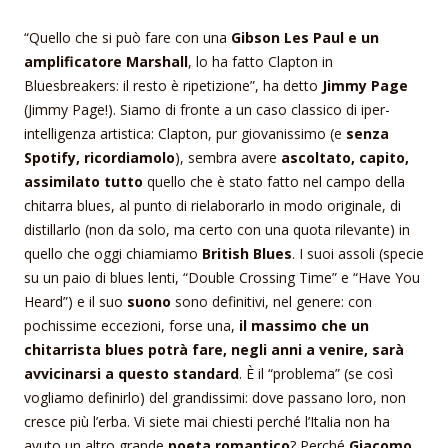
“Quello che si può fare con una
Gibson Les Paul e un
amplificatore Marshall
, lo ha fatto Clapton in
Bluesbreakers: il resto è ripetizione”, ha detto
Jimmy Page
(Jimmy Page!). Siamo di fronte a un caso classico di iper-
intelligenza artistica: Clapton, pur giovanissimo (e
senza
Spotify, ricordiamolo
), sembra avere
ascoltato, capito,
assimilato tutto
quello che è stato fatto nel campo della
chitarra blues, al punto di rielaborarlo in modo originale, di
distillarlo (non da solo, ma certo con una quota rilevante) in
quello che oggi chiamiamo
British Blues
. I suoi assoli (specie
su un paio di blues lenti, “Double Crossing Time” e “Have You
Heard”) e il suo
suono
sono definitivi, nel genere: con
pochissime eccezioni, forse una,
il massimo che un
chitarrista blues potrà fare, negli anni a venire, sarà
avvicinarsi a questo standard
. È il “problema” (se così
vogliamo definirlo) del grandissimi: dove passano loro, non
cresce più l’erba. Vi siete mai chiesti perché l’Italia non ha
avuto un altro grande
poeta romantico
? Perché
Giacomo