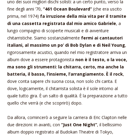
uno dei suoi migliori dischi solisti: a un certo punto, verso la
fine degli anni ’70,
“461 Ocean Boulevard”
(che era uscito
prima, nel 1974)
fa irruzione della mia vita per il tramite
di una cassetta registrata dal mio amico Gabriele
, a
lungo compagno di scoperte musicali e di avventure
chitarristiche. Siamo sostanzialmente
fermi ai cantautori
italiani, al massimo un po’ di Bob Dylan e di Neil Young
,
rigorosamente acustici, quando nel mio registratore arriva un
album dove a essere protagonista
non è il testo, o la voce,
ma sono gli strumenti: la chitarra, certo, ma anche la
batteria, il basso, l’insieme, l’arrangiamento. È il rock
,
dove conta sapere chi suona cosa, non solo chi canta. E
dove, logicamente, il chitarrista solista è il sole intorno al
quale tutto gira. È un salto di qualità. È la preparazione a tutto
quello che verrà (e che scoprirò) dopo.
Da allora, comincerò a seguire la carriera di Eric Clapton nelle
due direzioni: in avanti, con
“Just One Night”
, il bellissimo
album doppio registrato al Budokan Theatre di Tokyo,