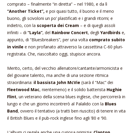
comprato – finalmente “in diretta” – nel 1980, e da lì
“Another Ticket”,
e poi quasi tutto, il buono e il meno
buono, gli scivoloni un po’ plastificati e i grandi ritorni; e
indietro, con la
scoperta dei Cream
– e di quegli assoli
infiniti – di
“Layla”
, del
Rainbow Concert
, degli
Yardbirds
e,
appunto, di “Bluesbreakers”, per una volta
comprato subito
in vinile
e non profanato attraverso la cassettina C-60 pluri-
registrata. Che, riascoltato oggi, stupisce ancora.
Merito, certo, del vecchio allenatore/cantante/armonicista e
del giovane talento, ma anche di una sezione ritmica
straordinaria:
il bassista John McVie
(sarà il “Mac” dei
Fleetwood Mac
, nientemeno) e il solido batterista
Hughie
Flint
, un veterano della scena blues inglese, che percorrerà in
lungo e che un giorno incontrerò al Palalido con la
Blues
Band
, ovvero il tentativo (a tratti ben riuscito) di tenere in vita
il British Blues e il pub-rock inglese fino agli ’80 e ’90.
L’album ci regala anche una curiosa primizia:
Clapton