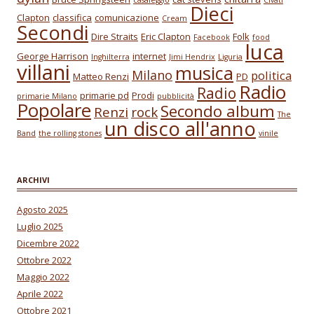
Dieci
Clapton
classifica
comunicazione
Cream
Secondi
Dire Straits
Eric Clapton
Folk
Facebook
food
luca
George Harrison
internet
Inghilterra
Jimi Hendrix
Liguria
villani
musica
Milano
politica
Matteo Renzi
PD
Radio
Radio
primarie pd
Prodi
primarie Milano
pubblicità
Popolare
Secondo album
Renzi
rock
The
un disco all'anno
Band
the rolling stones
vinile
ARCHIVI
Agosto 2025
Luglio 2025
Dicembre 2022
Ottobre 2022
Maggio 2022
Aprile 2022
Ottobre 2021