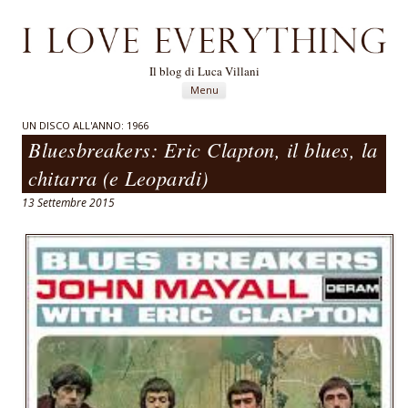
Il blog di Luca Villani
Vai al contenuto
Menu
UN DISCO ALL'ANNO: 1966
Bluesbreakers: Eric Clapton, il blues, la
chitarra (e Leopardi)
13 Settembre 2015