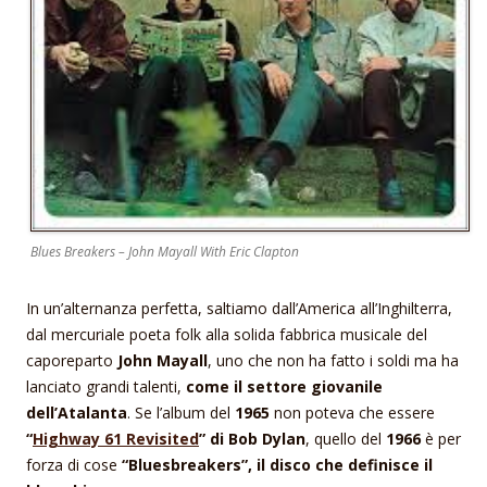
Blues Breakers – John Mayall With Eric Clapton
In un’alternanza perfetta, saltiamo dall’America all’Inghilterra,
dal mercuriale poeta folk alla solida fabbrica musicale del
caporeparto
John Mayall
, uno che non ha fatto i soldi ma ha
lanciato grandi talenti,
come il settore giovanile
dell’Atalanta
. Se l’album del
1965
non poteva che essere
“
Highway 61 Revisited
” di Bob Dylan
, quello del
1966
è per
forza di cose
“Bluesbreakers”, il disco che definisce il