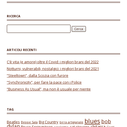
o
p
k
p
RICERCA
Ricerca per:
ARTICOLI RECENTI
C’è vita (e amore) oltre il Covid: i migliori brani del 2022
Notturni, vulnerabili, nostalgici: i migliori brani del 2021
“Steeltown”, dalla Scozia con furore
“Synchronicity”, per fare la pace con i Police
“Business As Usual”, ma non è usuale per niente
TAG
blues
bob
Beatles
Big Country
Beppe Sala
birra artigianale
dylan
chitarra
Bruce Springsteen
cat stevens
casaleggio
Civati