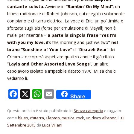
cantante solista
. Avviene in
“Rambin’ On My Mind”
, un
blues tradizionale di Robert Johnson, qui eseguito solamente
con piano e chitarra elettrica. La voce di Eric, un po’ timida e
sforzata sugli alti (forse per emulazione di Mayall) non è
male: per risentirla –
a parte la singola frase “Yes I’m
with you my love,
it’s the morning and just we two
” nel
brano “Sunshine of Your Love”
di “
Disraeli Gear
” dei
Cream – occorrerà aspettare quattro anni e il già citato
“
Layla and Other Assorted Love Songs
”, un altro
capolavoro isolato e irripetibile datato 1970. Mi sa che ci
vediamo lì.
F
X
W
E
Share
ac
h
m
e
at
ai
Questo articolo è stato pubblicato in
Senza categoria
e taggato
come
blues
,
chitarra
,
Clapton
,
musica
,
rock
,
un disco all'anno
il
13
b
s
l
Settembre 2015
da
Luca Villani
o
A