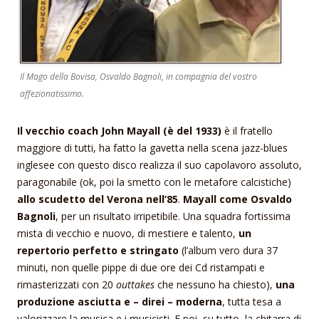
Il Mago della Bovisa, Osvaldo Bagnoli, in compagnia del vostro
affezionatissimo.
Il vecchio coach John Mayall (è del 1933)
è il fratello
maggiore di tutti, ha fatto la gavetta nella scena jazz-blues
inglesee con questo disco realizza il suo capolavoro assoluto,
paragonabile (ok, poi la smetto con le metafore calcistiche)
allo scudetto del Verona nell’85
.
Mayall come Osvaldo
Bagnoli
, per un risultato irripetibile. Una squadra fortissima
mista di vecchio e nuovo, di mestiere e talento,
un
repertorio perfetto e stringato
(l’album vero dura 37
minuti, non quelle pippe di due ore dei Cd ristampati e
rimasterizzati con 20
outtakes
che nessuno ha chiesto),
una
produzione asciutta e – direi – moderna
, tutta tesa a
valorizzare la musica e i musicisti. E poi, su tutto, la chitarra di