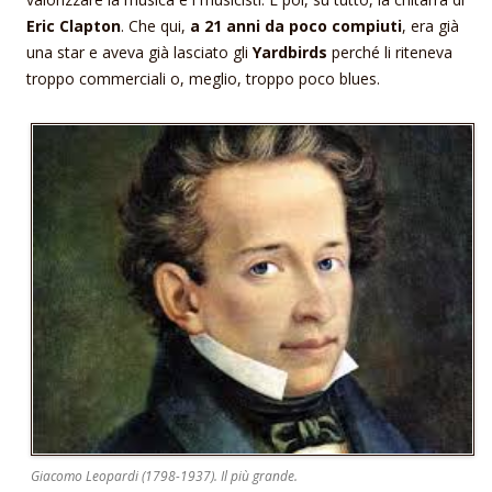
Eric Clapton
. Che qui,
a 21 anni da poco compiuti
, era già
una star e aveva già lasciato gli
Yardbirds
perché li riteneva
troppo commerciali o, meglio, troppo poco blues.
Giacomo Leopardi (1798-1937). Il più grande.