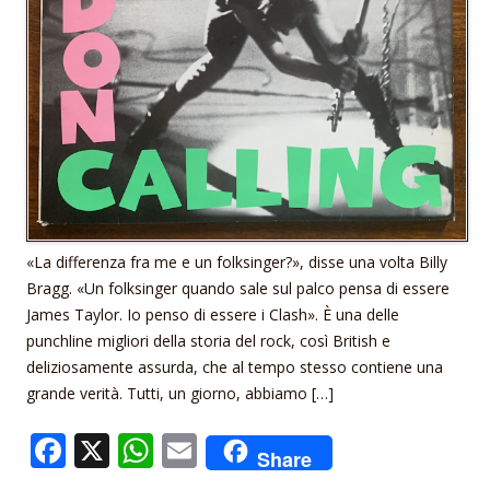
«La differenza fra me e un folksinger?», disse una volta Billy
Bragg. «Un folksinger quando sale sul palco pensa di essere
James Taylor. Io penso di essere i Clash». È una delle
punchline migliori della storia del rock, così British e
deliziosamente assurda, che al tempo stesso contiene una
grande verità. Tutti, un giorno, abbiamo […]
F
X
W
E
Share
ac
h
m