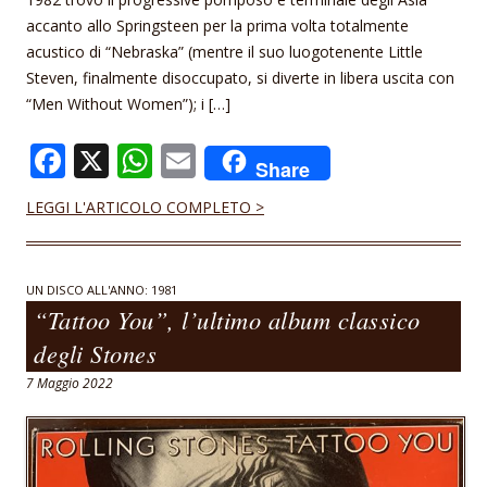
accanto allo Springsteen per la prima volta totalmente
acustico di “Nebraska” (mentre il suo luogotenente Little
Steven, finalmente disoccupato, si diverte in libera uscita con
“Men Without Women”); i […]
F
X
W
E
Share
ac
h
m
LEGGI L'ARTICOLO COMPLETO >
e
at
ai
b
s
l
o
A
UN DISCO ALL'ANNO: 1981
“Tattoo You”, l’ultimo album classico
o
p
degli Stones
k
p
7 Maggio 2022