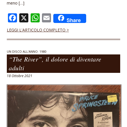
meno […]
F
X
W
E
Share
ac
h
m
LEGGI L'ARTICOLO COMPLETO >
e
at
ai
b
s
l
o
A
UN DISCO ALL'ANNO: 1980
“The River”, il dolore di diventare
o
p
adulti
k
p
18 Ottobre 2021