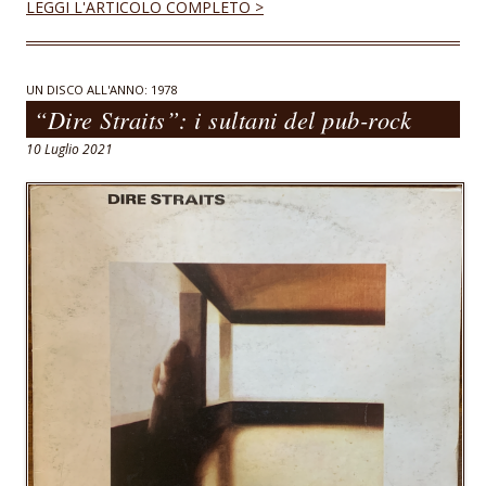
LEGGI L'ARTICOLO COMPLETO >
e
at
ai
b
s
l
o
A
UN DISCO ALL'ANNO: 1978
“Dire Straits”: i sultani del pub-rock
o
p
10 Luglio 2021
k
p