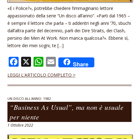
«E i Police?», potrebbe chiedere l’immaginario lettore
appassionato della serie “Un disco all’anno”. «Parti dal 1965 –
è sempre il lettore che parla – ti addentri negli anni ’70, sbuchi
dall’altra parte del decennio, parli dei Dire Straits, dei Clash,
persino dei Men At Work. Non manca qualcosa?». Ebbene sì,
lettore dei miei sogni, te […]
F
X
W
E
Share
ac
h
m
LEGGI L'ARTICOLO COMPLETO >
e
at
ai
b
s
l
o
A
UN DISCO ALL'ANNO: 1982
“Business As Usual”, ma non è usuale
o
p
per niente
k
p
1 Ottobre 2022