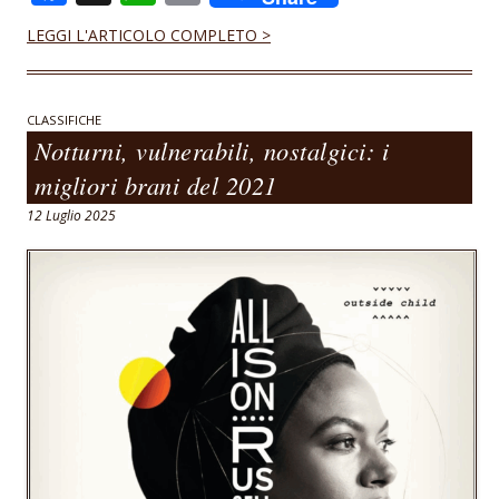
ac
h
m
LEGGI L'ARTICOLO COMPLETO >
e
at
ai
b
s
l
o
A
CLASSIFICHE
Notturni, vulnerabili, nostalgici: i
o
p
migliori brani del 2021
k
p
12 Luglio 2025