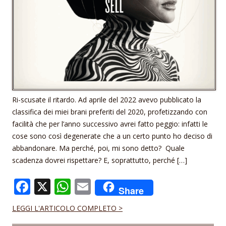
Ri-scusate il ritardo. Ad aprile del 2022 avevo pubblicato la
classifica dei miei brani preferiti del 2020, profetizzando con
facilità che per l’anno successivo avrei fatto peggio: infatti le
cose sono così degenerate che a un certo punto ho deciso di
abbandonare. Ma perché, poi, mi sono detto? Quale
scadenza dovrei rispettare? E, soprattutto, perché […]
F
X
W
E
Share
ac
h
m
LEGGI L'ARTICOLO COMPLETO >
e
at
ai