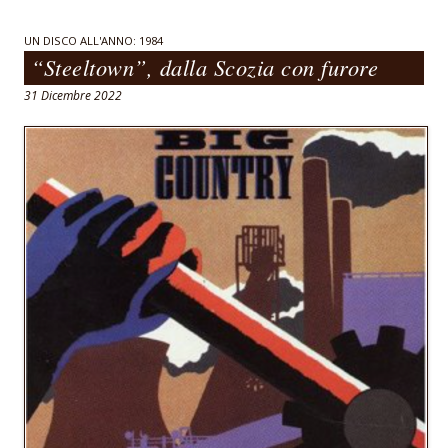
b
s
l
o
A
UN DISCO ALL'ANNO: 1984
“Steeltown”, dalla Scozia con furore
o
p
31 Dicembre 2022
k
p