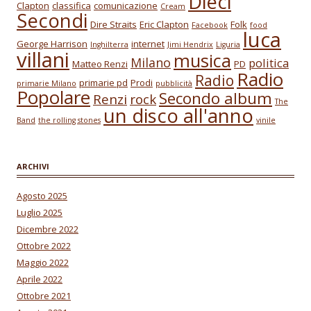
Dieci
Clapton
classifica
comunicazione
Cream
Secondi
Dire Straits
Eric Clapton
Folk
Facebook
food
luca
George Harrison
internet
Inghilterra
Jimi Hendrix
Liguria
villani
musica
Milano
politica
Matteo Renzi
PD
Radio
Radio
primarie pd
Prodi
primarie Milano
pubblicità
Popolare
Secondo album
Renzi
rock
The
un disco all'anno
Band
the rolling stones
vinile
ARCHIVI
Agosto 2025
Luglio 2025
Dicembre 2022
Ottobre 2022
Maggio 2022
Aprile 2022
Ottobre 2021