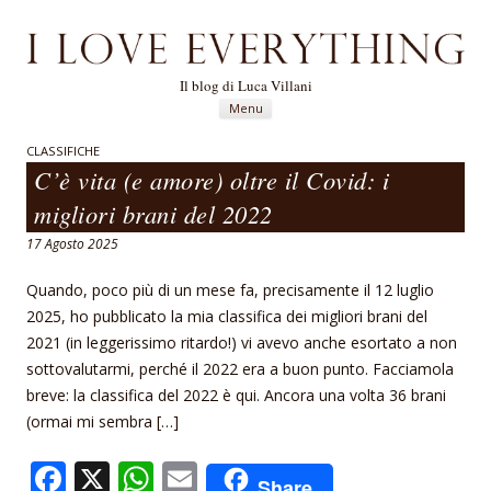
Il blog di Luca Villani
Vai al contenuto
Menu
CLASSIFICHE
C’è vita (e amore) oltre il Covid: i
migliori brani del 2022
17 Agosto 2025
Quando, poco più di un mese fa, precisamente il 12 luglio
2025, ho pubblicato la mia classifica dei migliori brani del
2021 (in leggerissimo ritardo!) vi avevo anche esortato a non
sottovalutarmi, perché il 2022 era a buon punto. Facciamola
breve: la classifica del 2022 è qui. Ancora una volta 36 brani
(ormai mi sembra […]
F
X
W
E
Share