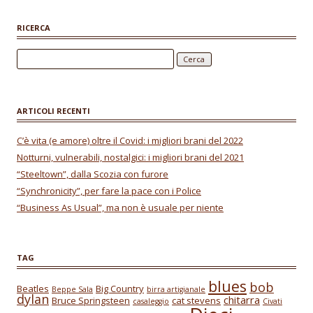
o
p
RICERCA
k
p
Ricerca per:
ARTICOLI RECENTI
C’è vita (e amore) oltre il Covid: i migliori brani del 2022
Notturni, vulnerabili, nostalgici: i migliori brani del 2021
“Steeltown”, dalla Scozia con furore
“Synchronicity”, per fare la pace con i Police
“Business As Usual”, ma non è usuale per niente
TAG
blues
bob
Beatles
Big Country
Beppe Sala
birra artigianale
dylan
chitarra
Bruce Springsteen
cat stevens
casaleggio
Civati