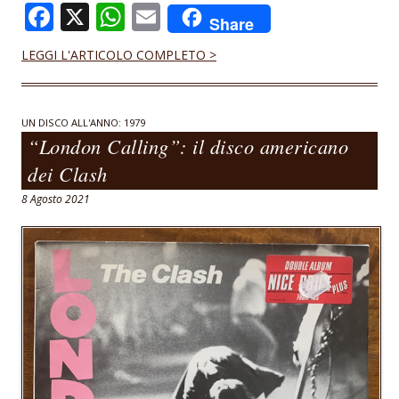
F
X
W
E
Share
ac
h
m
LEGGI L'ARTICOLO COMPLETO >
e
at
ai
b
s
l
o
A
UN DISCO ALL'ANNO: 1979
“London Calling”: il disco americano
o
p
dei Clash
k
p
8 Agosto 2021