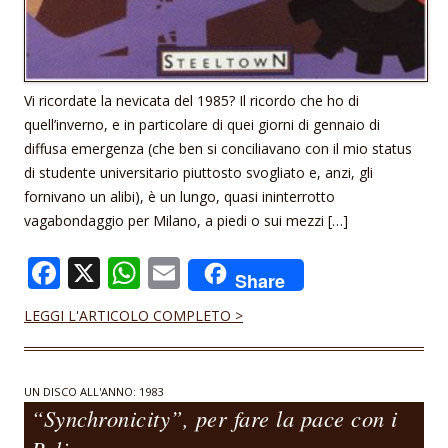
Vi ricordate la nevicata del 1985? Il ricordo che ho di
quell’inverno, e in particolare di quei giorni di gennaio di
diffusa emergenza (che ben si conciliavano con il mio status
di studente universitario piuttosto svogliato e, anzi, gli
fornivano un alibi), è un lungo, quasi ininterrotto
vagabondaggio per Milano, a piedi o sui mezzi […]
F
X
W
E
Share
ac
h
m
LEGGI L'ARTICOLO COMPLETO >
e
at
ai
b
s
l
o
A
UN DISCO ALL'ANNO: 1983
“Synchronicity”, per fare la pace con i
o
p