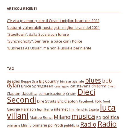
ARTICOLI RECENTI
C’è vita (e amore) oltre il Covid: i migliori brani del 2022
Notturni, vulnerabili, nostalgici: i migliori brani del 2021
“Steeltown”, dalla Scozia con furore
“Synchronicity”, per fare la pace con i Police
“Business As Usual”, ma non è usuale per niente
TAG
blues
bob
Beatles
Big Country
Beppe Sala
birra artigianale
dylan
chitarra
Bruce Springsteen
cat stevens
casaleggio
Civati
Dieci
Clapton
classifica
comunicazione
Cream
Secondi
Dire Straits
Eric Clapton
Folk
Facebook
food
luca
George Harrison
internet
Inghilterra
Jimi Hendrix
Liguria
villani
musica
Milano
politica
Matteo Renzi
PD
Radio
Radio
primarie pd
Prodi
primarie Milano
pubblicità