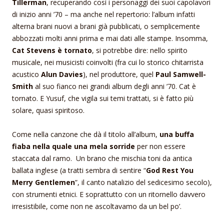
Tillerman
, recuperando così i personaggi dei suoi capolavori
di inizio anni ’70 – ma anche nel repertorio: l’album infatti
alterna brani nuovi a brani già pubblicati, o semplicemente
abbozzati molti anni prima e mai dati alle stampe. Insomma,
Cat Stevens è tornato
, si potrebbe dire: nello spirito
musicale, nei musicisti coinvolti (fra cui lo storico chitarrista
acustico
Alun Davies
), nel produttore, quel
Paul Samwell-
Smith
al suo fianco nei grandi album degli anni ’70. Cat è
tornato. E Yusuf, che vigila sui temi trattati, si è fatto più
solare, quasi spiritoso.
Come nella canzone che dà il titolo all’album,
una buffa
fiaba nella quale una mela sorride
per non essere
staccata dal ramo. Un brano che mischia toni da antica
ballata inglese (a tratti sembra di sentire “
God Rest You
Merry Gentlemen
”, il canto natalizio del sedicesimo secolo),
con strumenti etnici. E soprattutto con un ritornello davvero
irresistibile, come non ne ascoltavamo da un bel po’.