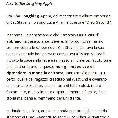
Ascolto
The Laughing Apple
Era
The Laughing Apple
, dal recentissimo album omonimo
di Cat Stevens. Io sono Luca Villani e questa è “Dieci Secondi”.
Insomma. La sensazione è che
Cat Stevens e Yusuf
abbiano imparato a convivere
. In fondo, forse, hanno
sempre voluto le stesse cose: Cat Stevens cantava la sua
ricerca spirituale ben prima di convertirsi all’Islam. Se ora ha
trovato la pace nella fede e in mezzo ai numerosi nipoti, cui è
dedicato un brano, e questo
non gli impedisce di
riprendere in mano la chitarra
, tanto meglio per tutti. Di
certo, quella del ragazzo cresciuto nel West End e divenuto
una star adolescente, quasi morto di tubercolosi, rinato
fisicamente, musicalmente e spiritualmente più volte, è una
storia mai banale, nemmeno per un istante.
Si chiude qui, allora, questa seconda puntata della seconda
stagione di
Dieci Secondi
. Io sono Luca Villani, vi ringrazio e