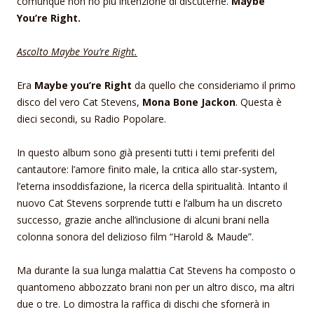
comunque non ho più intenzione di discuterne.
Maybe
You’re Right.
Ascolto Maybe You’re Right.
Era
Maybe you’re Right
da quello che consideriamo il primo
disco del vero Cat Stevens,
Mona Bone Jackon
. Questa è
dieci secondi, su Radio Popolare.
In questo album sono già presenti tutti i temi preferiti del
cantautore: l’amore finito male, la critica allo star-system,
l’eterna insoddisfazione, la ricerca della spiritualità. Intanto il
nuovo Cat Stevens sorprende tutti e l’album ha un discreto
successo, grazie anche all’inclusione di alcuni brani nella
colonna sonora del delizioso film “Harold & Maude”.
Ma durante la sua lunga malattia Cat Stevens ha composto o
quantomeno abbozzato brani non per un altro disco, ma altri
due o tre. Lo dimostra la raffica di dischi che sfornerà in