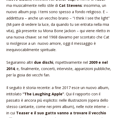
ma musicalmente nello stile di
Cat Stevens
: insomma, un
nuovo album pop. I temi sono spesso a fondo religioso. E –
addirittura – anche un vecchio brano – “I think I see the light”
(Mi pare di vedere la luce, da quando tu sei entrata nella mia
vita), già presente su Mona Bone Jackon – qui viene riletto in
una nuova chiave: se nel 1968 davamo per scontato che Cat
si rivolgesse a un nuovo amore, oggi il messaggio è
inequivocabilmente spirituale.
Seguiranno altri
due dischi
, rispettivamente nel
2009 e nel
2014
; e, finalmente, concerti, interviste, apparizioni pubbliche,
per la gioia dei vecchi fan.
Il seguito è storia recente: a fine 2017 esce un nuovo album,
intitolato
“The Laughing Apple”
. Qui il rapporto con il
passato è ancora più esplicito: nelle illustrazioni (opera dello
stesso cantante, come nei primi album), nelle note interne –
in cui
Teaser e il suo gatto vanno a trovare il vecchio