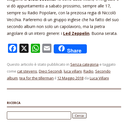
vi dò appuntamento a sabato prossimo, sempre alle 17,
sempre su Radio Popolare, con la preziosa regia di Niccolò
Vecchia. Parleremo di un gruppo inglese che ha fatto del suo
secondo album non solo un capolavoro, ma la pietra
angolare di un intero genere: i
Led Zeppelin
. Buona serata.
F
X
W
E
Share
ac
h
m
e
at
ai
Questo articolo è stato pubblicato in
Senza categoria
e taggato
come
cat stevens
,
Dieci Secondi
,
luca villani
,
Radio
,
Secondo
b
s
l
album
,
tea for the tillerman
il
12 Maggio 2018
da
Luca Villani
o
A
o
p
k
p
RICERCA
Ricerca per: