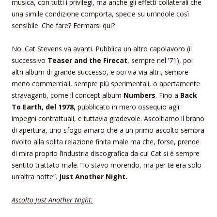
musica, con tutti i privilegi, ma anche gli effetti collaterali che
una simile condizione comporta, specie su un’indole così
sensibile. Che fare? Fermarsi qui?
No. Cat Stevens va avanti. Pubblica un altro capolavoro (il
successivo
Teaser and the Firecat
, sempre nel ’71), poi
altri album di grande successo, e poi via via altri, sempre
meno commerciali, sempre più sperimentali, o apertamente
stravaganti, come il concept album
Numbers
. Fino a
Back
To Earth, del 1978,
pubblicato in mero ossequio agli
impegni contrattuali, e tuttavia gradevole. Ascoltiamo il brano
di apertura, uno sfogo amaro che a un primo ascolto sembra
rivolto alla solita relazione finita male ma che, forse, prende
di mira proprio l’industria discografica da cui Cat si è sempre
sentito trattato male. “Io stavo morendo, ma per te era solo
un’altra notte”.
Just Another Night.
Ascolto Just Another Night.