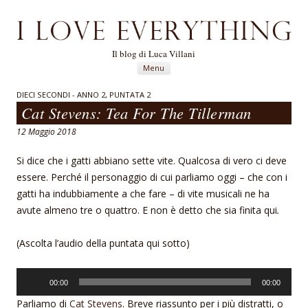
Il blog di Luca Villani
Vai al contenuto
Menu
DIECI SECONDI - ANNO 2, PUNTATA 2
Cat Stevens: Tea For The Tillerman
12 Maggio 2018
Si dice che i gatti abbiano sette vite. Qualcosa di vero ci deve
essere. Perché il personaggio di cui parliamo oggi – che con i
gatti ha indubbiamente a che fare – di vite musicali ne ha
avute almeno tre o quattro. E non è detto che sia finita qui
.
(Ascolta l’audio della puntata qui sotto)
Audio
00:00
00:00
Player
Parliamo di
Cat Stevens
. Breve riassunto per i più distratti, o