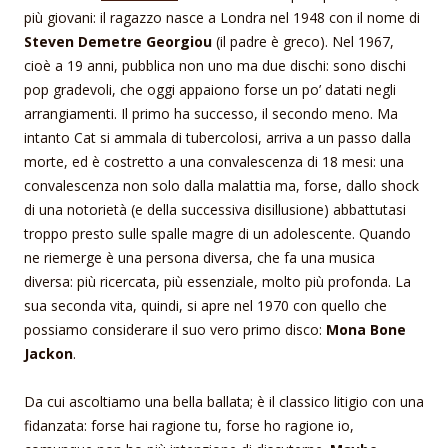
più giovani: il ragazzo nasce a Londra nel 1948 con il nome di
Steven Demetre Georgiou
(il padre è greco). Nel 1967,
cioè a 19 anni, pubblica non uno ma due dischi: sono dischi
pop gradevoli, che oggi appaiono forse un po’ datati negli
arrangiamenti. Il primo ha successo, il secondo meno. Ma
intanto Cat si ammala di tubercolosi, arriva a un passo dalla
morte, ed è costretto a una convalescenza di 18 mesi: una
convalescenza non solo dalla malattia ma, forse, dallo shock
di una notorietà (e della successiva disillusione) abbattutasi
troppo presto sulle spalle magre di un adolescente. Quando
ne riemerge è una persona diversa, che fa una musica
diversa: più ricercata, più essenziale, molto più profonda. La
sua seconda vita, quindi, si apre nel 1970 con quello che
possiamo considerare il suo vero primo disco:
Mona Bone
Jackon
.
Da cui ascoltiamo una bella ballata; è il classico litigio con una
fidanzata: forse hai ragione tu, forse ho ragione io,