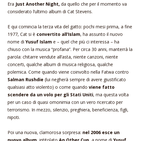
Era
Just Another Night,
da quello che per il momento va
considerato l’ultimo album di Cat Stevens.
E qui comincia la terza vita del gatto: pochi mesi prima, a fine
1977, Cat si è
convertito all’Islam
, ha assunto il nuovo
nome di
Yusuf Islam
e – quel che più ci interessa – ha
chiuso con la musica “profana”. Per circa 30 anni, manterrà la
parola: chitarre vendute all’asta, niente canzoni, niente
concerti, qualche album di musica religiosa, qualche
polemica. Come quando viene coinvolto nella Fatwa contro
Salman Rushdie
(lui negherà sempre di avere giustificato
qualsiasi atto violento) o come quando
viene fatto
scendere da un volo per gli Stati Uniti
, ma questa volta
per un caso di quasi omonimia con un vero ricercato per
terrorismo. In mezzo, silenzio, preghiera, beneficienza, figli,
nipoti.
Poi una nuova, clamorosa sorpresa:
nel 2006 esce un
nuovo album
, intitolato
An Other Cup
, a nome di
Yusuf