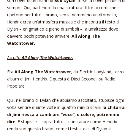
sua cover di un brano di
Bob Dylan
: forse la cover più bella di
sempre. Qui, partendo da una struttura di tre accordi che si
ripetono per tutto il brano, senza nemmeno un ritornello,
Hendrix crea un’atmosfera musicale che incontra il testo di
Dylan – enigmatico e pieno di simboli – a un’altezza dove
davvero pochi potevano arrivare.
All Along The
Watchtower.
Ascolto
All Along The Watchtower.
Era
All Along The Watchtower
, da Electric Ladyland, terzo
album di Jimi Hendrix. E questa è Dieci Secondi, su Radio
Popolare.
Qui, nel brano di Dylan che abbiamo ascoltato, stupisce ogni
volta sentire quante volte in quattro minuti scarsi
la chitarra
di Jimi riesca a cambiare “voce”, o colore, potremmo
dire
. E stupisce – soprattutto – constatare come Hendrix
renda suo questo brano, come i testi stessi di Dylan si