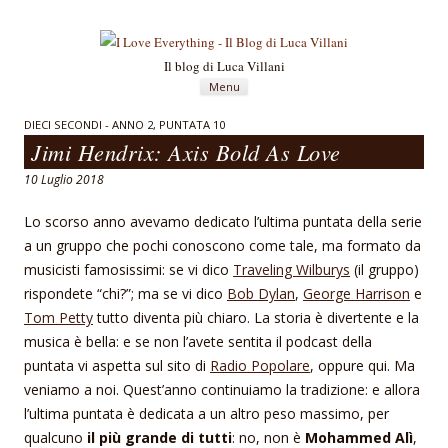
Il blog di Luca Villani
Vai al contenuto
Menu
DIECI SECONDI - ANNO 2, PUNTATA 10
Jimi Hendrix: Axis Bold As Love
10 Luglio 2018
Lo scorso anno avevamo dedicato l’ultima puntata della serie
a un gruppo che pochi conoscono come tale, ma formato da
musicisti famosissimi: se vi dico
Traveling Wilburys
(il gruppo)
rispondete “chi?”; ma se vi dico
Bob Dylan
,
George Harrison
e
Tom Petty
tutto diventa più chiaro. La storia è divertente e la
musica è bella: e se non l’avete sentita il podcast della
puntata vi aspetta sul sito di
Radio Popolare
, oppure qui. Ma
veniamo a noi. Quest’anno continuiamo la tradizione: e allora
l’ultima puntata è dedicata a un altro peso massimo, per
qualcuno
il più grande di tutti
: no, non è
Mohammed Alì
,