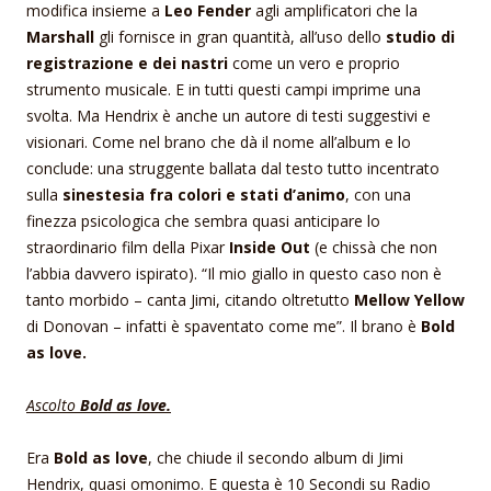
modifica insieme a
Leo Fender
agli amplificatori che la
Marshall
gli fornisce in gran quantità, all’uso dello
studio di
registrazione e dei nastri
come un vero e proprio
strumento musicale. E in tutti questi campi imprime una
svolta. Ma Hendrix è anche un autore di testi suggestivi e
visionari. Come nel brano che dà il nome all’album e lo
conclude: una struggente ballata dal testo tutto incentrato
sulla
sinestesia fra colori e stati d’animo
, con una
finezza psicologica che sembra quasi anticipare lo
straordinario film della Pixar
Inside Out
(e chissà che non
l’abbia davvero ispirato). “Il mio giallo in questo caso non è
tanto morbido – canta Jimi, citando oltretutto
Mellow Yellow
di Donovan – infatti è spaventato come me”. Il brano è
Bold
as love.
Ascolto
Bold as love.
Era
Bold as love
, che chiude il secondo album di Jimi
Hendrix, quasi omonimo. E questa è 10 Secondi su Radio