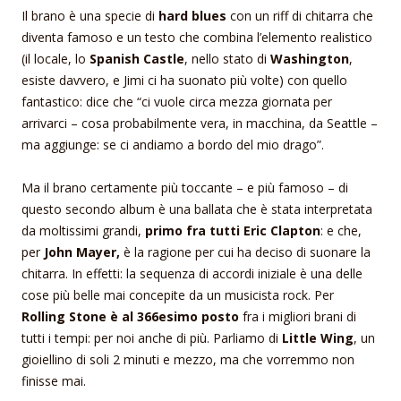
Il brano è una specie di
hard blues
con un riff di chitarra che
diventa famoso e un testo che combina l’elemento realistico
(il locale, lo
Spanish
Castle
, nello stato di
Washington
,
esiste davvero, e Jimi ci ha suonato più volte) con quello
fantastico: dice che “ci vuole circa mezza giornata per
arrivarci – cosa probabilmente vera, in macchina, da Seattle –
ma aggiunge: se ci andiamo a bordo del mio drago”.
Ma il brano certamente più toccante – e più famoso – di
questo secondo album è una ballata che è stata interpretata
da moltissimi grandi,
primo fra tutti Eric Clapton
: e che,
per
John Mayer,
è la ragione per cui ha deciso di suonare la
chitarra. In effetti: la sequenza di accordi iniziale è una delle
cose più belle mai concepite da un musicista rock. Per
Rolling Stone è al 366esimo posto
fra i migliori brani di
tutti i tempi: per noi anche di più. Parliamo di
Little Wing
, un
gioiellino di soli 2 minuti e mezzo, ma che vorremmo non
finisse mai.