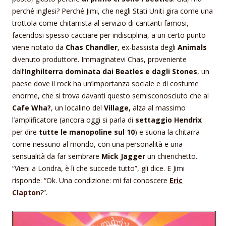
perché inglesi? Perché Jimi, che negli Stati Uniti gira come una
trottola come chitarrista al servizio di cantanti famosi,
facendosi spesso cacciare per indisciplina, a un certo punto
viene notato da
Chas Chandler
, ex-bassista degli
Animals
divenuto produttore. Immaginatevi Chas, proveniente
dall’I
nghilterra dominata dai Beatles e dagli Stones
, un
paese dove il rock ha un’importanza sociale e di costume
enorme, che si trova davanti questo semisconosciuto che al
Cafe Wha?
, un localino del
Village,
alza al massimo
l’amplificatore (ancora oggi si parla di
settaggio Hendrix
per dire
tutte le manopoline sul 10
) e suona la chitarra
come nessuno al mondo, con una personalità e una
sensualità da far sembrare
Mick Jagger
un chierichetto.
“Vieni a Londra, è lì che succede tutto”, gli dice. E Jimi
risponde: “Ok. Una condizione: mi fai conoscere
Eric
Clapton
?”.