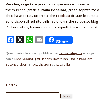
Vecchia, regista e prezioso supervisore
di questa
trasmissione, grazie a
Radio Popolare
, grazie soprattutto a
chi ci ha ascoltati. Ricordate che i
podcast
di tutte le puntate
sono disponibili sul sito della radio, oltre che su questo blog.
Da Luca Villani, buona serata e – soprattutto – buoni ascolti.
F
X
W
E
Share
ac
h
m
e
at
ai
Questo articolo è stato pubblicato in
Senza categoria
e taggato
come
Dieci Secondi
,
Jimi Hendrix
,
luca villani
,
Radio Popolare
,
b
s
l
Secondo album
il
10 Luglio 2018
da
Luca Villani
o
A
o
p
k
p
RICERCA
Ricerca per: