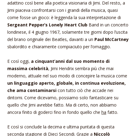
adattino così bene alla poetica visionaria di Jimi. Del resto, a
Jimi piaceva confrontarsi con i grandi della musica, quasi
come fosse un gioco: è leggenda la sua interpretazione di
Sergeant Pepper’s Lonely Heart Club
Band in un concerto
londinese, il 4 giugno 1967, solamente tre giorni dopo l’uscita
del brano originale dei Beatles, davanti a un
Paul McCartney
sbalordito e chiaramente compiaciuto per l’omaggio.
E così oggi,
a cinquant’anni dal suo momento di
massima celebrità
, Jimi Hendrix sembra più che mai
moderno, attuale nel suo modo di concepire la musica come
un linguaggio aperto, globale, in continua evoluzione,
che ama contaminarsi
con tutto ciò che accade nei
dintorni. Come dicevamo, possiamo solo fantasticare su
quello che Jimi avrebbe fatto. Ma di certo, non abbiamo
ancora finito di goderci fino in fondo quello che
ha
fatto.
E così si conclude la decima e ultima puntata di questa
seconda stagione di Dieci Secondi. Grazie a
Niccolò