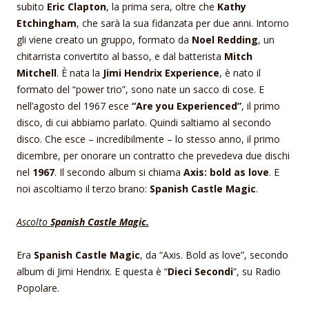
subito
Eric Clapton
, la prima sera, oltre che
Kathy
Etchingham
, che sarà la sua fidanzata per due anni. Intorno
gli viene creato un gruppo, formato da
Noel Redding
, un
chitarrista convertito al basso, e dal batterista
Mitch
Mitchell
. È nata la
Jimi Hendrix Experience
, è nato il
formato del “power trio”, sono nate un sacco di cose. E
nell’agosto del 1967 esce
“Are you Experienced”
, il primo
disco, di cui abbiamo parlato. Quindi saltiamo al secondo
disco. Che esce – incredibilmente – lo stesso anno, il primo
dicembre, per onorare un contratto che prevedeva due dischi
nel
1967
. Il secondo album si chiama
Axis: bold as love
. E
noi ascoltiamo il terzo brano:
Spanish Castle Magic
.
Ascolto
Spanish Castle Magic.
Era
Spanish Castle Magic
, da “Axis. Bold as love”, secondo
album di Jimi Hendrix. E questa è “
Dieci Secondi
”, su Radio
Popolare.