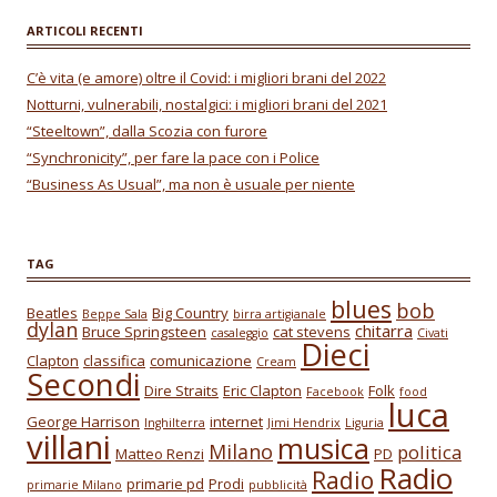
ARTICOLI RECENTI
C’è vita (e amore) oltre il Covid: i migliori brani del 2022
Notturni, vulnerabili, nostalgici: i migliori brani del 2021
“Steeltown”, dalla Scozia con furore
“Synchronicity”, per fare la pace con i Police
“Business As Usual”, ma non è usuale per niente
TAG
blues
bob
Beatles
Big Country
Beppe Sala
birra artigianale
dylan
chitarra
Bruce Springsteen
cat stevens
casaleggio
Civati
Dieci
Clapton
classifica
comunicazione
Cream
Secondi
Dire Straits
Eric Clapton
Folk
Facebook
food
luca
George Harrison
internet
Inghilterra
Jimi Hendrix
Liguria
villani
musica
Milano
politica
Matteo Renzi
PD
Radio
Radio
primarie pd
Prodi
primarie Milano
pubblicità