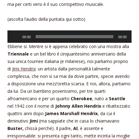
ma per certi versi è il suo corrispettivo musicale.
(ascolta l’audio della puntata qui sotto)
Audio
00:00
00:00
Player
Ebbene sì. Mentre si è appena celebrato con una mostra alla
Triennale
e un bel libro il cinquantesimo anniversario della
sua unica tournee italiana (e milanese), noi parliamo proprio
di
Jimi Hendrix
: un artista dalla personalità talmente
complessa, che non si sa mai da dove partire, specie avendo
a disposizione una mezz’oretta scarsa. E noi, allora, partiamo
da lui. Da un bambino poverissimo, per tre quarti
afroamericano e per un quarto
Cherokee
, nato a
Seattle
nel 1942 con il nome di
Johnny Allen Hendrix
e ribattezzato
quattro anni dopo
James Marshall Hendrix
, da cui il
diminutivo
Jimi
(ma sappiate che in casa lo chiamavano
Buster,
chissà perché). Il padre,
Al
, è assente e
irresponsabile: si presenta ogni tanto, mette incinta la moglie