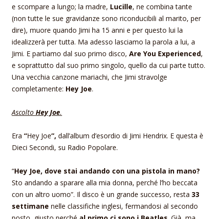
e scompare a lungo; la madre,
Lucille
, ne combina tante
(non tutte le sue gravidanze sono riconducibili al marito, per
dire), muore quando Jimi ha 15 anni e per questo lui la
idealizzerà per tutta. Ma adesso lasciamo la parola a lui, a
Jimi. E partiamo dal suo primo disco,
Are You Experienced
,
e soprattutto dal suo primo singolo, quello da cui parte tutto.
Una vecchia canzone mariachi, che Jimi stravolge
completamente:
Hey Joe
.
Ascolto
Hey Joe
.
Era
“
Hey Joe
”,
dall’album d’esordio di Jimi Hendrix. E questa è
Dieci Secondi, su Radio Popolare.
“
Hey Joe, dove stai andando con una pistola in mano?
Sto andando a sparare alla mia donna, perché l’ho beccata
con un altro uomo”. Il disco è un grande successo, resta
33
settimane
nelle classifiche inglesi, fermandosi al secondo
posto, giusto perché
al primo ci sono i Beatles
. Già, ma